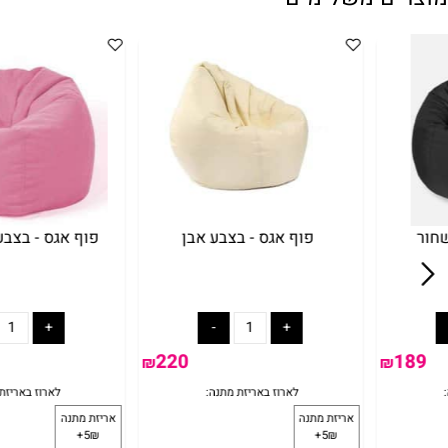
ם משלימים
פוף אגס - בצבע אבן
פוף אגס - בצבע ורוד
220
₪
₪