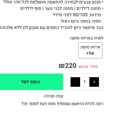
• פוף איכותית עשוי בד סנטטי
• מגוון צבעים לבחירה להתאמה מושלמת לכל חדר וחלל
• מתנה לילדים | מתנה לבני נוער | פוף לילדים
· מידות:
90/105
לפני מילוי
תפור בתפר גינס כפול
הבד סינטטי ניתן להוריד כתמים עם מגבון לח ללא אלכוהול
לארוז באריזת מתנה:
אריזת מתנה
5₪+
₪
220
מחיר מבצע:
הוסף לסל
קניה מהירה
רוצה להיות הראשון שמוסיף חוות דעת למוצר זה?