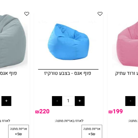
 עתיק
פוף אגס - בצבע טורקיז
פוף אגס - 
220
199
₪
₪