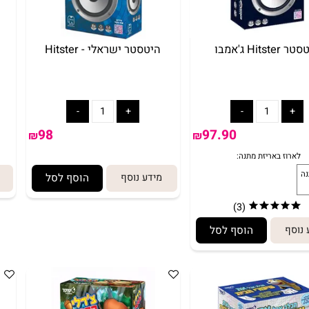
בו
היטסטר ישראלי - Hitster
98
97.90
₪
₪
מידע נוסף
הוסף לסל
מיד
(3)
הוסף לסל