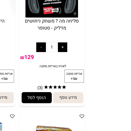
סליחה מה ? משחק ניחושים
היטסטר Hitster ג'אמ
מדליק - סטופר
129
₪
(3)
מידע נוסף
הוסף לסל
מידע נוסף
לארוז באריזת מתנה: