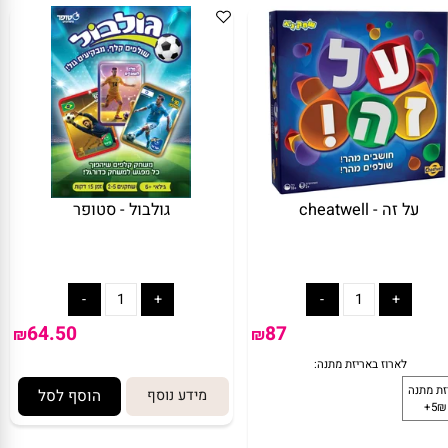
ע נוסף
הוסף לסל
מידע נוסף
הוסף לסל
על זה - cheatwell
גולבול - סטופר
מתנה:
לארוז באריזת מתנה:
אריזת מתנה
5₪+
64.50
87
₪
₪