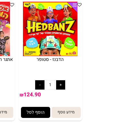
הדבנז - סטופר
ד
124.90
₪