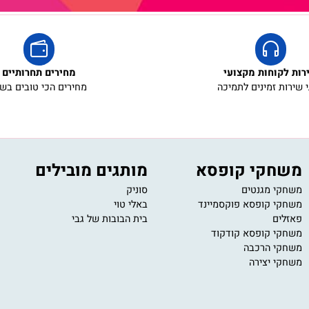
לארוז באריזת 
אריזת מתנה
5₪+
קוחות מקצועי
מחירים תחרותיים
ת זמינים לתמיכה
מחירים הכי טובים בשוק
חקי קופסא
מותגים מובילים
י
י מגנטים
סוניק
11
י קופסא פוקסמיינד
באלי טוי
om
ים
בית הבובות של גבי
ב
ע