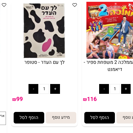
מיד
אתגר הממלכה 2 משפחת ספיר -
לך עם העדר - סטופר
יאמנט
לארוז באריזת 
אריזת מתנה
5₪+
99
116
₪
₪