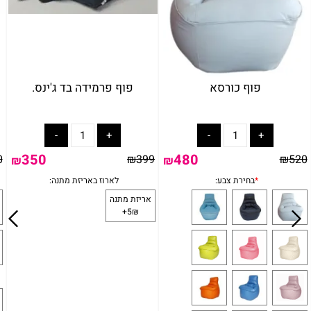
פוף כורסא
פוף פרמידה בד ג'ינס.
350
480
0
₪
399
₪
520
₪
₪