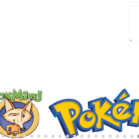
אריזת מתנה
5₪+