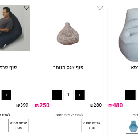
פוף אגס מנומר
פוף פרמידה 
250
480
₪
399
₪
280
₪
₪