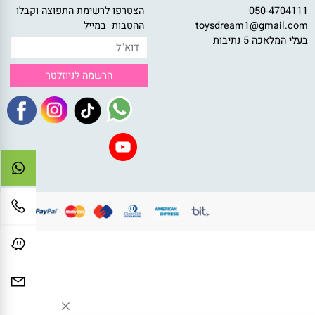
צירת קשר
ניוזלטר
050-47041
הצטרפו לרשימת התפוצה וקבלו
toysdream1@gmail.c
ההטבות במייל
לי המלאכה 5 נתיבות