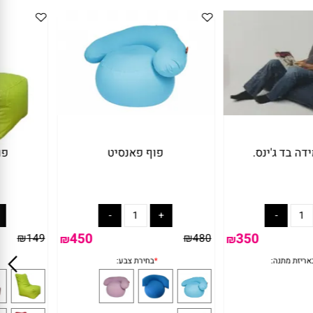
בד ג'ינס.
פוף פאנסיט
פו
450
350
₪
149
₪
480
₪
₪