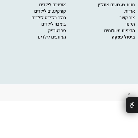
 כללי
על גלגלים
מש
ועים אונליין
אופניים לילדים
משחק
קורקינטים לילדים
משחק
רולר בליידס לילדים
פאזל
בימבה לילדים
משחק
 משלוחים
סמרטרייק
משחק
עסקה
ממונעים לילדים
משחק