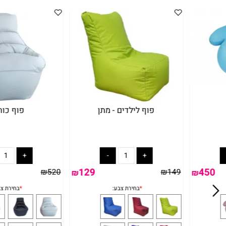
עניין אותך
פוף לילדים - מתן
פוף כורסא
129
₪
520
₪
149
₪
₪