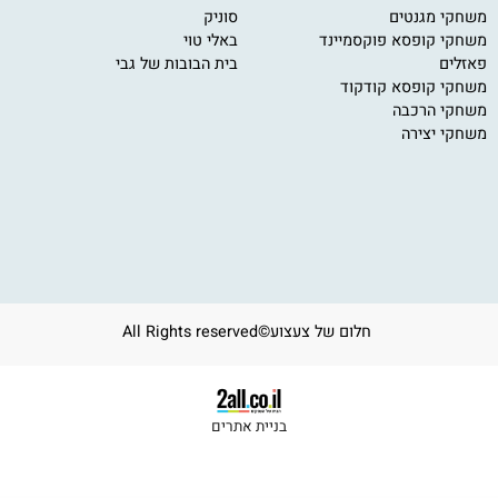
חקי קופסא
מותגים מובילים
י
י מגנטים
סוניק
11
י קופסא פוקסמיינד
באלי טוי
om
ים
בית הבובות של גבי
ב
ע
י קופסא קודקוד
י הרכבה
י יצירה
חלום של צעצוע©All Rights reserved