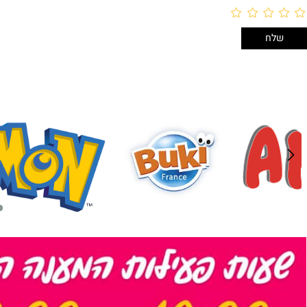
לארוז באריזת מתנה:
אריזת מתנה
5₪+