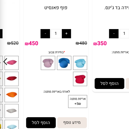
בד ג'ינס.
פוף פאנסיט
450
350
₪
520
₪
480
₪
₪
הוסף לסל