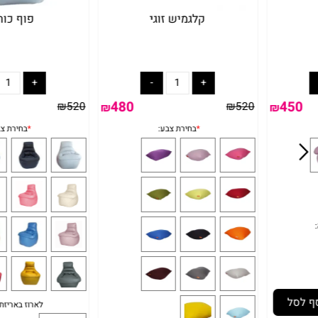
קלגמיש זוגי
פוף כורסא
480
₪
520
₪
520
₪
₪