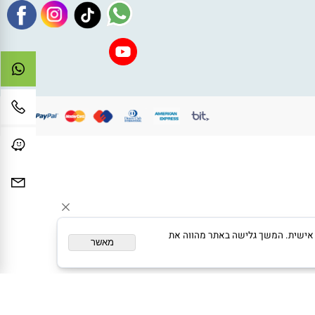
050-47041
הצטרפו לרשימת התפוצה וקבלו
toysdream1@gmail.c
ההטבות במייל
לי המלאכה 5 נתיבות