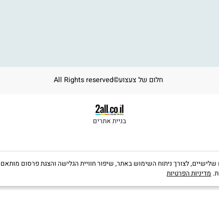
י מגנטים
סוניק
11
י קופסא פוקסמיינד
באלי טוי
om
ים
בית הבובות של גבי
ב
ע
י קופסא קודקוד
י הרכבה
י יצירה
חלום של צעצוע©All Rights reserved
בניית אתרים