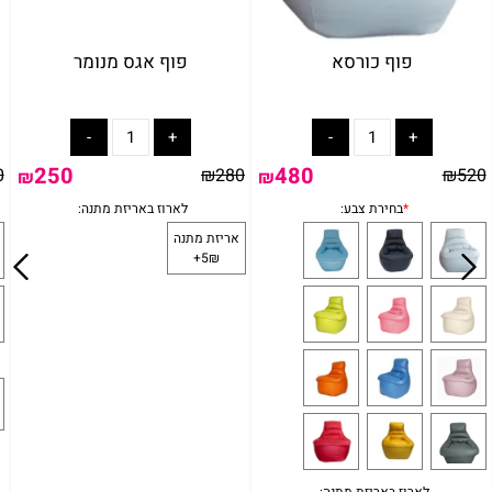
פוף כורסא
פוף אגס מנומר
250
480
0
₪
280
₪
520
₪
₪