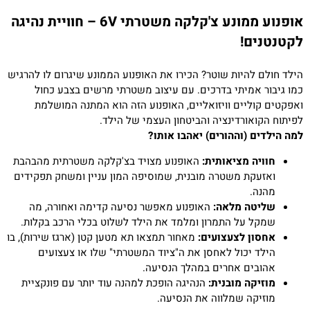
אופנוע ממונע צ'קלקה משטרתי 6V – חוויית נהיגה
לקטנטנים!
הילד חולם להיות שוטר? הכירו את האופנוע הממונע שיגרום לו להרגיש
כמו גיבור אמיתי בדרכים. עם עיצוב משטרתי מרשים בצבע כחול
ואפקטים קוליים וויזואליים, האופנוע הזה הוא המתנה המושלמת
לפיתוח הקואורדינציה והביטחון העצמי של הילד.
למה הילדים (וההורים) יאהבו אותו?
חוויה מציאותית:
האופנוע מצויד בצ'קלקה משטרתית מהבהבת
ואזעקת משטרה מובנית, שמוסיפה המון עניין ומשחק תפקידים
מהנה.
שליטה מלאה:
האופנוע מאפשר נסיעה קדימה ואחורה, מה
שמקל על התמרון ומלמד את הילד לשלוט בכלי הרכב בקלות.
אחסון לצעצועים:
מאחור תמצאו תא מטען קטן (ארגז שירות), בו
הילד יכול לאחסן את ה"ציוד המשטרתי" שלו או צעצועים
אהובים אחרים במהלך הנסיעה.
מוזיקה מובנית:
הנהיגה הופכת למהנה עוד יותר עם פונקציית
מוזיקה שמלווה את הנסיעה.