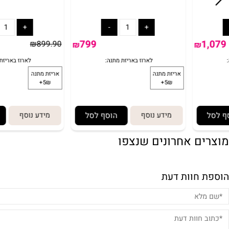
מיני קטנוע ממונע VESPA SUPER
GTS 12V-לבן IAM TOYS
12 וולט
לארוז באריזת מתנה:
לארוז 
אריזת מתנה
אריזת מתנה
5₪+
5₪+
799
₪
899.90
₪
₪
מידע נוסף
הוסף לסל
מידע נוסף
הוסף
ם אחרונים שנצפו