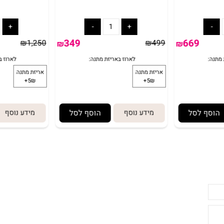
אופנוע הונדה CBR1000 ממונע
טרקטורון הונדה ממונע 6 וולט
12V רכב מרצדס ממונע לבן
באריזת מתנה:
לארוז באריזת מתנה:
אריזת מתנה
5₪+
349
669
₪
1,250
₪
499
₪
₪
 לסל
מידע נוסף
הוסף לסל
מידע נוסף