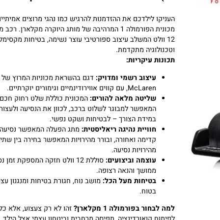
F1) – חוויית נהיגה אולטימטיבית לקטנטנים!
העניקו לילדכם את ההזדמנות להרגיש כמו נהגי מרוצים אמיתיים ע
מכונית הפורמולה 1 המרהיבה של מותג היוקרה מקלארן. רכב ממו
12 וולט המשלב עיצוב ספורטיבי עוצר נשימה, בטיחות מקסימלית
וטכנולוגיה מתקדמת.
תכונות עיקריות:
עיצוב רשמי ומדויק:
דגם בהשראת מכוניות המרוץ של
McLaren, עם קווים אווירודינמיים וגימורים יוקרתיים.
שליטה מלאה להורים:
המכונית כוללת שלט רחוק חכם
המאפשר למבוגר לשלוט ברכב, לכוון את הנסיעה ולעצור
במידת הצורך – לבטיחות ושקט נפשי.
חוויית נהיגה ריאליסטית:
מתג הפעלה המאפשר נסיעה
קדימה ואחורה, ובורר מהירויות המאפשר בחירה בין שתי
מהירויות נסיעה.
עוצמה וביצועים:
סוללת 12 וולט חזקה המספקת זמן נסיע
ממושך והנאה רצופה.
בטיחות מעל הכל:
מושב נוח, חגורת בטיחות ומנגנון עצירה
בטוח.