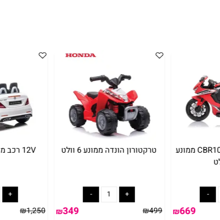
קניה מהירה
רוצה להיות הראשון שמוסיף חוות דעת למוצר זה?
אופנוע הונדה CBR1000 ממונע
טרקטורון הונדה ממונע 6 וולט
12V רכב מרצדס ממונע לבן