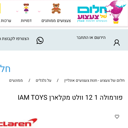
צעצועים ממותגים
דמויות
ערכות בניה וי
הירשם
או
התחבר
הצטרפו
לקבוצת המבצע
חלום ש
/
/
צעצוע - חנות צעצועים אונליין
על גלגלים
ממונעים
ולט מקלארן IAM TOYS