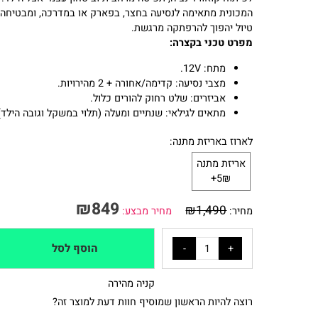
למה לבחור בפורמולה 1 מקלארן?
זהו לא רק צעצוע, אלא כלי
לפיתוח קואורדינציה, תפיסה מרחבית וביטחון עצמי אצל הילד.
המכונית מתאימה לנסיעה בחצר, בפארק או במדרכה, ומבטיחה שכ
טיול יהפוך להרפתקה מרגשת.
מפרט טכני בקצרה:
מתח: 12V.
מצבי נסיעה: קדימה/אחורה + 2 מהירויות.
אביזרים: שלט רחוק להורים כלול.
מתאים לגילאי: שנתיים ומעלה (תלוי במשקל וגובה הילד).
לארוז באריזת מתנה:
אריזת מתנה
5₪+
₪
849
₪
1,490
מחיר:
מחיר מבצע:
הוסף לסל