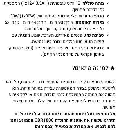
מתח סוללה:
12 וולט עוצמתית (1x12V 3.5AH) המספקת
זמן רכיבה ממושך.
מנוע:
מנוע חשמלי איכותי בהספק של 30W (1x30W).
מידות האופנוע:
אורך: 90 ס"מ | רוחב: 44 ס"מ | גובה: 52
ס"מ – גודל מושלם, קומפקטי אך בעל נוכחות.
סביבת נהג:
פנסים מאירים, מערכת שמע מובנית עם
קולות מנוע, מנח רגליים ובורר כיוון נסיעה.
צבעים:
מגיע במגוון צבעים ספורטיביים (הצבע מסופק
באופן אקראי על פי המלאי הקיים).
🔥 למי זה מתאים?
האופנוע מתאים לילדים קטנים המחפשים הרפתקאות, קל מאוד
לתפעול ומתוכנן בצורה המאפשרת עצירה בטוחה ונוחה. הוא
מהווה את המתנה המושלמת לימי הולדת, חגים או לכל אירוע
מיוחד שבו תרצו לראות את העיניים של הילד שלכם נוצצות
מאושר.
אל תתפשרו על פחות מהטוב ביותר עבור הילדים שלכם.
הזמינו עכשיו את אופנוע ההונדה CBR1000 הממונע ותנו
להם לכבוש את המדרכות בסטייל ובבטיחות!