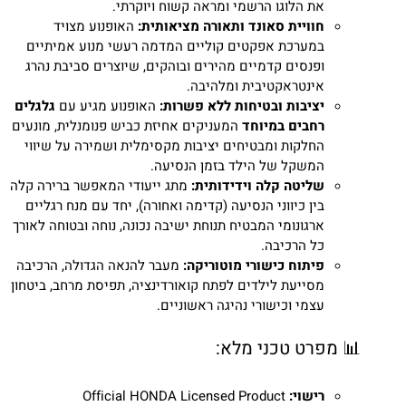
את הלוגו הרשמי ומראה קשוח ויוקרתי.
חוויית סאונד ותאורה מציאותית:
האופנוע מצויד
במערכת אפקטים קוליים המדמה רעשי מנוע אמיתיים
ופנסים קדמיים מהירים ובוהקים, שיוצרים סביבת נהרג
אינטראקטיבית ומלהיבה.
יציבות ובטיחות ללא פשרות:
האופנוע מגיע עם
גלגלים
רחבים במיוחד
המעניקים אחיזת כביש פנומנלית, מונעים
החלקות ומבטיחים יציבות מקסימלית ושמירה על שיווי
המשקל של הילד בזמן הנסיעה.
שליטה קלה וידידותית:
מתג ייעודי המאפשר ברירה קלה
בין כיווני הנסיעה (קדימה ואחורה), יחד עם מנח רגליים
ארגונומי המבטיח תנוחת ישיבה נכונה, נוחה ובטוחה לאורך
כל הרכיבה.
פיתוח כישורי מוטוריקה:
מעבר להנאה הגדולה, הרכיבה
מסייעת לילדים לפתח קואורדינציה, תפיסת מרחב, ביטחון
עצמי וכישורי נהיגה ראשוניים.
📊 מפרט טכני מלא:
רישוי:
Official HONDA Licensed Product