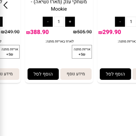
 לחצר
swingball סווינגבול 5 ב-1 -
עגלת פו
משחקי ענק (מארז נשיאה) -
ל
Mookie
388.90
299.90
₪
249.90
₪
505.90
₪
₪
הוסף לסל
מידע נוסף
הוסף לסל
מידע נו