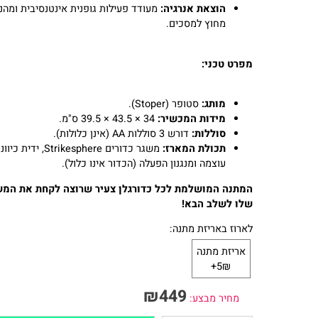
יכולים להתאמן מתי שהם רוצים.
שיפור קואורדינציה:
מפתח את הקשר עין-רגל, את מהירות
התגובה ואת שיווי המשקל.
הוצאת אנרגיה:
מעודד פעילות גופנית אינטנסיבית ומהנה
מחוץ למסכים.
מפרט טכני:
מותג:
סטופר (Stoper).
מידות המכשיר:
34 × 43.5 × 39.5 ס"מ.
סוללות:
דורש 3 סוללות AA (אינן כלולות).
תכולת המארז:
משגר כדורים Strikesphere, ידית כיוונון
עוצמה ומנגנון הפעלה (הכדור אינו כלול).
המתנה המושלמת לכל כדורגלן צעיר שרוצה לקחת את המשחק
שלו לשלב הבא!
לארוז באריזת מתנה:
אריזת מתנה
5₪+