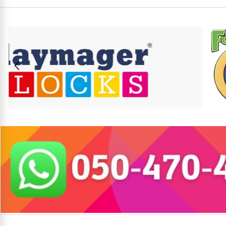
5₪+
5₪+