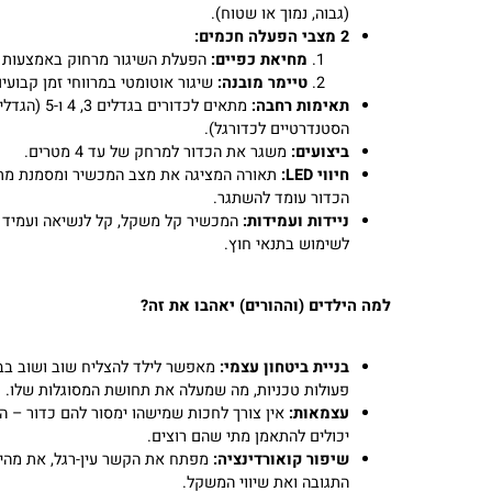
6 זוויות שיגור מתכווננות:
שליטה מלאה על מסלול הכדור
(גבוה, נמוך או שטוח).
2 מצבי הפעלה חכמים:
מחיאת כפיים:
הפעלת השיגור מרחוק באמצעות קול
טיימר מובנה:
שיגור אוטומטי במרווחי זמן קבועים.
תאימות רחבה:
מתאים לכדורים בגדלים 3, 4 ו-5 (הגדלים
הסטנדרטיים לכדורגל).
ביצועים:
משגר את הכדור למרחק של עד 4 מטרים.
חיווי LED:
תאורה המציגה את מצב המכשיר ומסמנת מתי
הכדור עומד להשתגר.
ניידות ועמידות:
המכשיר קל משקל, קל לנשיאה ועמיד
לשימוש בתנאי חוץ.
למה הילדים (וההורים) יאהבו את זה?
בניית ביטחון עצמי:
מאפשר לילד להצליח שוב ושוב בביצו
פעולות טכניות, מה שמעלה את תחושת המסוגלות שלו.
עצמאות:
אין צורך לחכות שמישהו ימסור להם כדור – הם