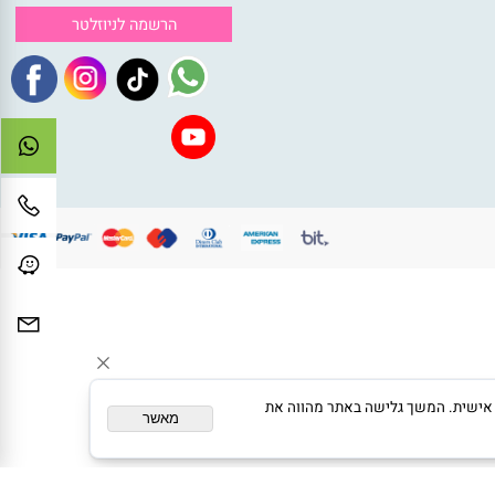
צירת קשר
ניוזלטר
050-47041
הצטרפו לרשימת התפוצה וקבלו
toysdream1@gmail.c
ההטבות במייל
לי המלאכה 5 נתיבות