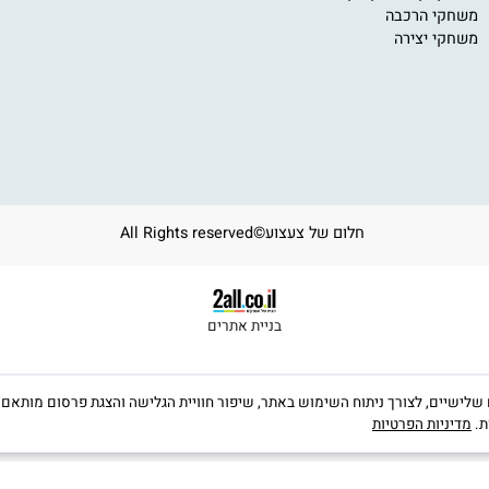
חקי קופסא
מותגים מובילים
י
י מגנטים
סוניק
11
י קופסא פוקסמיינד
באלי טוי
om
ים
בית הבובות של גבי
ב
ע
י קופסא קודקוד
י הרכבה
י יצירה
חלום של צעצוע©All Rights reserved
בניית אתרים