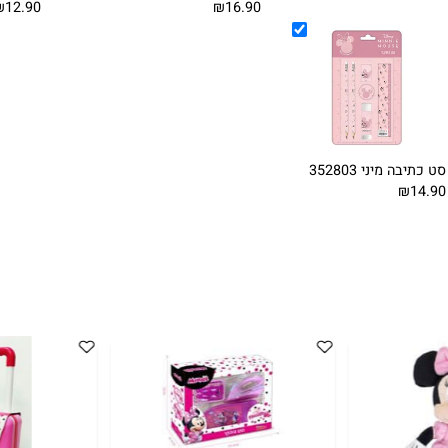
רת מיני 353572
מארז 5 מחברות 10 שורות מיני
351639
350038
₪12.90
₪16.90
 מיני 352803
₪