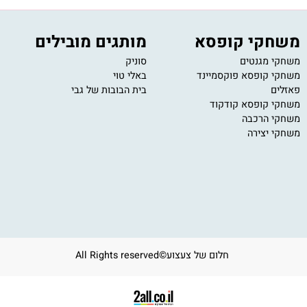
קוחות מקצועי
מחירים תחרותיים
ת זמינים לתמיכה
מחירים הכי טובים בשוק
חקי קופסא
מותגים מובילים
י
י מגנטים
סוניק
11
י קופסא פוקסמיינד
באלי טוי
om
ים
בית הבובות של גבי
ב
ע
י קופסא קודקוד
י הרכבה
י יצירה