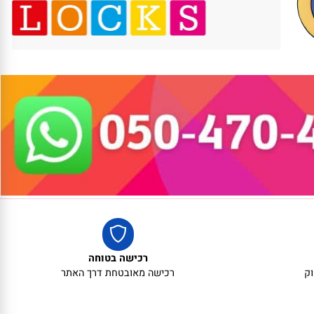
אריזת מתנה
5₪+