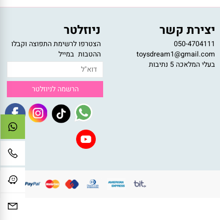
רכישה בטוחה
רכישה מאובטחת דרך האתר
צירת קשר
ניוזלטר
050-47041
הצטרפו לרשימת התפוצה וקבלו
toysdream1@gmail.c
ההטבות במייל
לי המלאכה 5 נתיבות