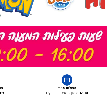
אריזת מתנה
5₪+