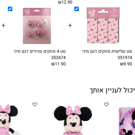
ני 350953
בלוק ציור שמינית גליון מיני
מדבקות למחב
₪10
358102
₪12.90
+
+
ית מחקים דגם מיני
סט 4 מחקים צורניים דגם מיני
סט כתיבה
14.90
352674
₪11.90
עניין אותך