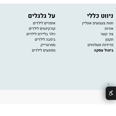
משלוח מהיר
שירות ל
עד הבית תוך מספר ימי עסקים
נציגי שירו
 כללי
על גלגלים
מש
ועים אונליין
אופניים לילדים
משחק
קורקינטים לילדים
משחק
רולר בליידס לילדים
פאזל
בימבה לילדים
משחק
 משלוחים
סמרטרייק
משחק
עסקה
ממונעים לילדים
משחק