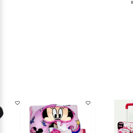
דבק סטיק 3 יח' 15 גרם דגם מיני