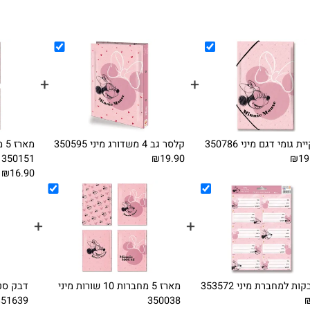
+
+
דגם מיני 350786
קלסר גב 4 משדורג מיני 350595
מארז 5
350151
₪19.90
₪16.90
+
+