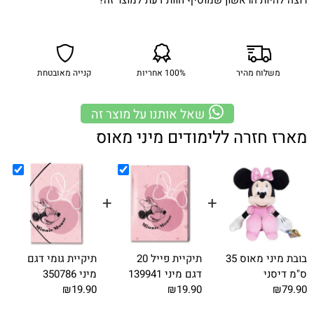
רוצה להיות הראשון שמוסיף חוות דעת למוצר זה?
משלוח מהיר
100% אחריות
קנייה מאובטחת
שאל אותנו על מוצר זה
מארז חזרה ללימודים מיני מאוס
+
+
+
בובת מיני מאוס 35
תיקיית פייל 20
תיקיית גומי דגם
ס"מ דיסני
דגם מיני 139941
מיני 350786
₪19.90
₪19.90
₪79.90