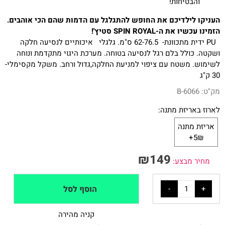
והבטיחות!
העניקו לילדיכם את החופש להתגלגל עם הדמות שהם הכי אוהבים.
הזמינו עכשיו את ה-SPIN ROYAL סטיץ'!
PU ידית מתכוונת- 62-76.5 ס"מ. גלגלי איכותיים לנסיעה חלקה
ושקטה. כולל בלם רגל לנסיעה בטוחה. מערכת היגוי מתקדמת ונוחה
לשימוש. משטח עם ציפוי למניעת החלקה,גדול ורחב. משקל מקסימלי-
30 ק"ג
מק"ט:
B-6066
לארוז באריזת מתנה:
אריזת מתנה
5₪+
₪
149
מחיר מבצע:
הוסף לסל
קניה מהירה