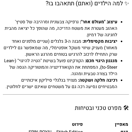
✨ למה הילדים (ואתם) תתאהבו בו?
עיצוב "מעולם אחר":
גרפיקה צבעונית ומרהיבה של סטיץ'
האהוב מעטרת את משטח הדריכה, מה שהופך כל יציאה מהבית
לחגיגה של דמיון.
יציבות מקסימלית:
מבנה ה-3 גלגלים (שניים מלפנים ואחד
מאחור) מעניק שיווי משקל אופטימלי, מה שמאפשר גם לילדים
שרק התחילו לרכוב להרגיש בטוחים מהרגע הראשון.
מנגנון היגוי חכם:
הקורקינט פועל בשיטת "הטיה להיגוי" (Lean-
to-Steer), המפתחת את הקואורדינציה והמוטוריקה הגסה של
הילד בצורה טבעית ומהנה.
רכיבה חלקה ושקטה:
מצויד בגלגלי סיליקון איכותיים
המבטיחים נסיעה רכה גם על משטחים שאינם ישרים לחלוטין.
🛠️ מפרט טכני ובטיחות
מאפיין
פירוט
דגם
SPIN ROYAL - Stitch Edition