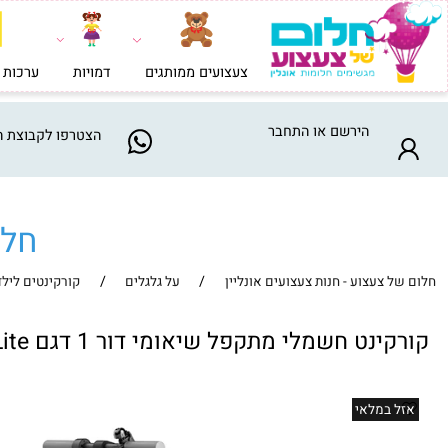
צעצועים ממותגים
דמויות
ערכות בניה וי
הירשם
או
התחבר
הצטרפו
לקבוצת המבצע
חלום ש
/
/
צעצוע - חנות צעצועים אונליין
על גלגלים
קורקינטים לילדים
 חשמלי מתקפל שיאומי דור 1 דגם Xiaomi Electric Scooter 4 Lite
במלאי