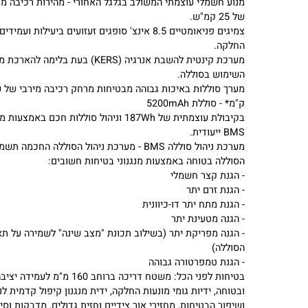
אמינה.
מנוע חשמלי עוצמתי המשולב בגלגל האחורי
- מהירות רכיבה מרבי
של 25 קמ"ש.
צמיגים פניאומטיים 8.5 אינצ'
סופגים זעזועים ביעילות ועמידים בפ
החלקה.
מערכת קינטית להשבת אנרגיה
(KERS) בעת בלימה להארכת משך
השימוש בסוללה.
מע
ק"מ
* - סוללת 5200mAh
בקיבולת עוצמתית של 187Wh וניהול סוללות חכם באמצעות מע
BMS ייעודית.
מערכת ניהול סוללה BMS
- מערכת ניהול הסוללה החכמה תשמור 
הסוללה בטוחה באמצעות מנגנוני בטיחות חשובים:
- הגנת קצר חשמלי
- הגנת זרם יתר
- הגנת מתח יתר דו-כיוונית
- הגנה מטעינת יתר
- הגנה מפריקת יתר (בשילוב תכונת "מצב שינה" לשמירה על תאי
הסוללה)
- הגנת טמפרטורה גבוהה
בטיחות לפני הכל
: משטח דריכה ברוחב 160 מ"מ לעמידה יציבה