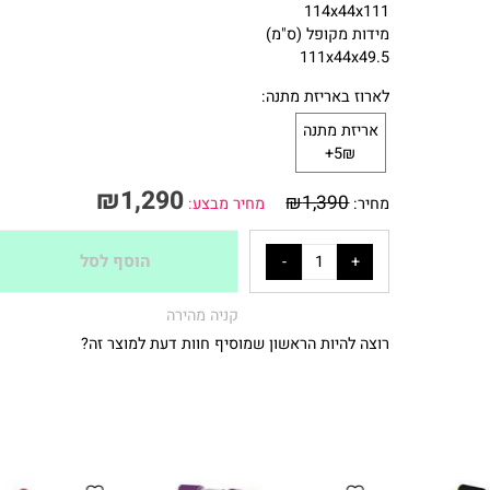
חיווי רמת הטעינה בסוללה
מידות:
[1]
מידות פתוח (ס"מ)
114x44x111
מידות מקופל (ס"מ)
111x44x49.5
לארוז באריזת מתנה:
אריזת מתנה
5₪+
₪
1,290
₪
1,390
מחיר:
מחיר מבצע:
הוסף לסל
קניה מהירה
רוצה להיות הראשון שמוסיף חוות דעת למוצר זה?