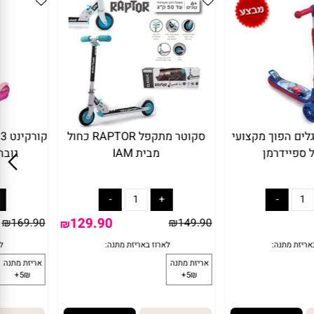
3 גלגלים הפוך מקצועי
סקוטר מתקפל RAPTOR כחול
ק
יידרמן
מבית IAM
גובה
129.90
₪
169.90
₪
149.90
₪