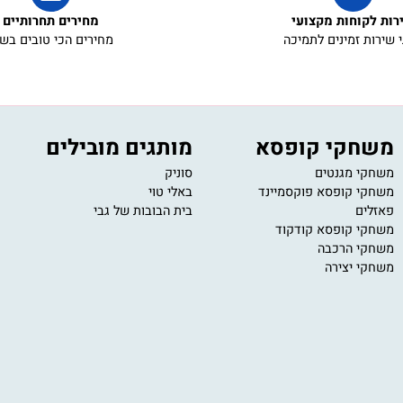
קוחות מקצועי
מחירים תחרותיים
ת זמינים לתמיכה
מחירים הכי טובים בשוק
חקי קופסא
מותגים מובילים
י
י מגנטים
סוניק
11
י קופסא פוקסמיינד
באלי טוי
om
ים
בית הבובות של גבי
ב
ע
י קופסא קודקוד
י הרכבה
י יצירה