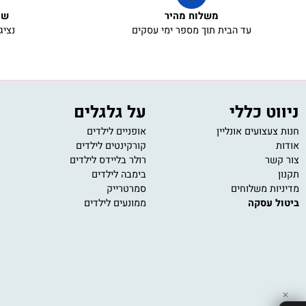
משלוח מהיר
שירות ל
עד הבית תוך מספר ימי עסקים
נציגי שירו
 כללי
על גלגלים
מש
ועים אונליין
אופניים לילדים
משחק
קורקינטים לילדים
משחק
רולר בליידס לילדים
פאזל
בימבה לילדים
משחק
 משלוחים
סמרטרייק
משחק
עסקה
ממונעים לילדים
משחק