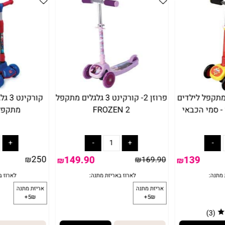
תקפל לילדים
פרוזן 2- קורקינט 3 גלגלים מתקפל
קורקינט 
י הכבאי
FROZEN 2
מתקפל ספ
250
149.90
139
₪
₪
169.90
₪
₪