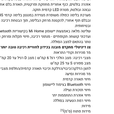
ובטוחה, ידיות גומי מונעות החלקה, ידית מנגנון קיפול קדמית לנוחו
ושיפור הבטיחות, מחזירי אור צידיים וחזית גדולים, מדבקות וסימוני
אזהרה בולטים, כנף אחורית מחוזקת ופרקטית, תאורת בלם אחורי
גבוהה ובולטת, מנורת LED קדמית חזקה.
מערכת בלימה כפולה משופרת
מצוידת במנגנון בלימה קדמי
ובבלם תוף אחורי, להקטנת מרחק הבלימה, תוך הבטחת רכיבה יצי
ובטיחותית.
שליטה מלאה באמצעות יישומון Mi Home
בקישוריות Bluetooth
ועדכוני קושחה תקופתיים - מנתוני רכיבה, חיווי תקלות ומרחק נסי
נותר בהתאם למצב הסוללה.
צג דיגיטלי מתקדם מובנה בכידון לחוויית רכיבה טובה יותר
:
מד מהירות וקודי התראות
מצבי רכיבה: מצב הולכי רגל 6 קמ"ש | מצב D רגיל עד 20 קמ"ש |
מצב ספורט S עד 25 קמ"ש
לחצן הדלקה/כיבוי/הדלקת וכיבוי תאורה קדמית/החלפת מצבי רכי
מד מהירות נסיעה
חיווי תאורה קדמית
חיווי Bluetooth בצימוד ליישומון
חיווי תזכורת נעילה
חיווי אזהרת התחממות יתר