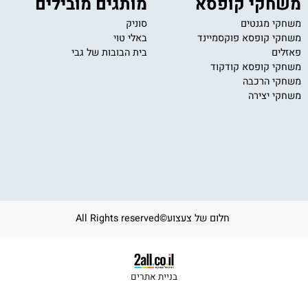
חקי קופסא
מותגים מובילים
י
י מגנטים
סוניק
11
י קופסא פוקסמיינד
באלי טוי
om
ים
בית הבובות של גבי
ב
ע
י קופסא קודקוד
י הרכבה
י יצירה
חלום של צעצוע©All Rights reserved