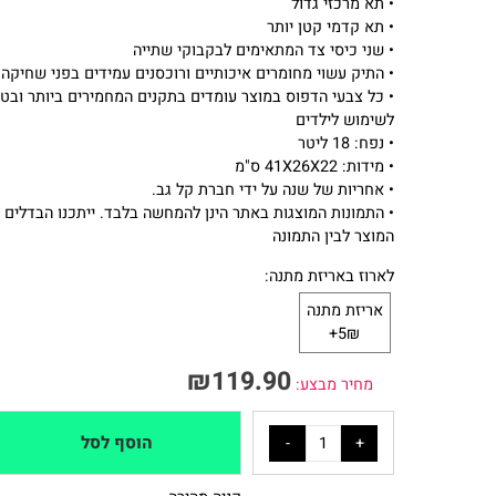
• עגלת נשיאה מובנית איכותית ונוחה לשימוש
• תא מרכזי גדול
• תא קדמי קטן יותר
• שני כיסי צד המתאימים לבקבוקי שתייה
• התיק עשוי מחומרים איכותיים ורוכסנים עמידים בפני שחיקה
• כל צבעי הדפוס במוצר עומדים בתקנים המחמירים ביותר ובטוחי
לשימוש לילדים
• נפח: 18 ליטר
• מידות: 41X26X22 ס"מ
• אחריות של שנה על ידי חברת קל גב.
• התמונות המוצגות באתר הינן להמחשה בלבד. ייתכנו הבדלים בגוו
המוצר לבין התמונה
לארוז באריזת מתנה:
אריזת מתנה
5₪+
₪
119.90
מחיר מבצע:
הוסף לסל