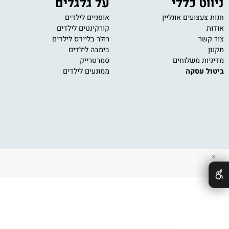
 כללי
על גלגלים
מש
ועים אונליין
אופניים לילדים
משחק
קורקינטים לילדים
משחק
רולר בליידס לילדים
פאזל
בימבה לילדים
משחק
 משלוחים
סמרטרייק
משחק
עסקה
ממונעים לילדים
משחק