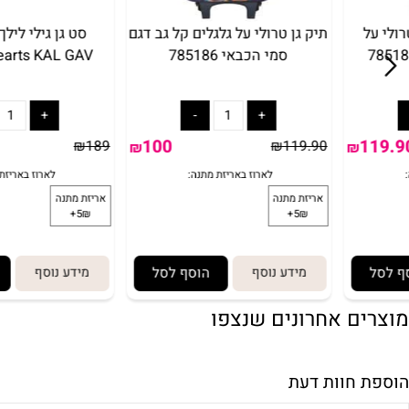
תיק גן טרולי על גלגלים קל גב דגם
סט גן גילי לילך/ורוד
סמי הכבאי 785186
rn Hearts KAL GAV
100
₪
189
₪
119.90
₪
₪
מידע נוסף
הוסף לסל
מידע נוסף
הוסף
ם אחרונים שנצפו