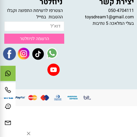
צירת קשר
ניוזלטר
050-47041
הצטרפו לרשימת התפוצה וקבלו
toysdream1@gmail.c
ההטבות במייל
לי המלאכה 5 נתיבות