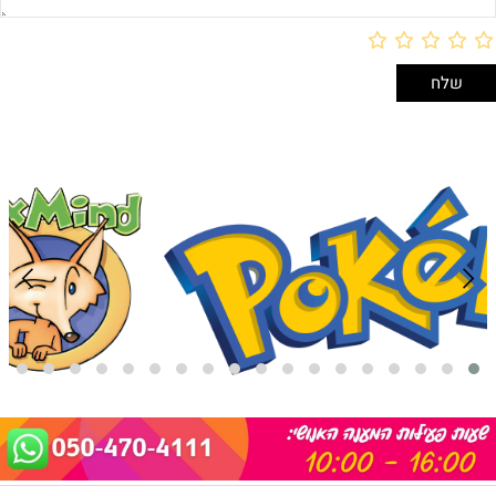
אריזת מתנה
5₪+