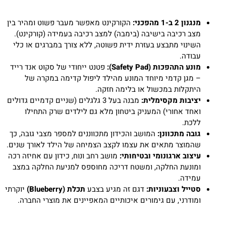
מנגנון 2 ב-1 מהפכני:
הקורקינט מאפשר מעבר פשוט ומהיר בין
מצב רכיבה בישיבה (בימבה) למצב רכיבה בעמידה (קורקינט).
השינוי מתבצע בעזרת ידית פשוטה, ללא צורך במברגים או כלי
עבודה.
מונע התהפכות (Safety Pad):
פטנט ייחודי של סקוט אנד רייד
– מגן קדמי מיוחד המונע מהילד ליפול קדימה במקרה של
היתקלות במכשול או בלימה חזקה.
יציבות מקסימלית:
מבנה בעל 3 גלגלים (שניים קדמיים גדולים
ואחד אחורי) המעניק ביטחון מלא גם לילדים שרק התחילו
ללכת.
גובה מתכוונן:
המושב והכידון מתכווננים למספר מצבי גובה, כך
שהמוצר מתאים את עצמו לקצב הצמיחה של הילד לאורך שנים.
עיצוב ארגונומי ובטיחותי:
מושב רחב ונוח, כידון עם אחיזה רכה
ומונעת החלקה, ומשטח דריכה מחוספס למניעת החלקה במצב
עמידה.
סטייל וצבעוניות:
דגם זה מגיע בצבע
תכלת (Blueberry)
יוקרתי
ומודרני, עם גימורים איכותיים המאפיינים את מוצרי החברה.