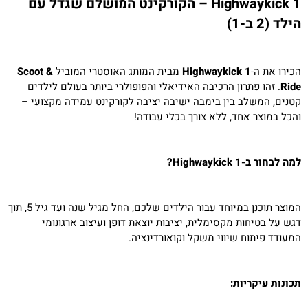
Highwaykick 1 – הקורקינט המושלם שגדל עם
הילד (2 ב-1)
הכירו את ה-
Highwaykick 1
מבית המותג האוסטרי המוביל
Scoot &
Ride
. זהו פתרון הרכיבה האידיאלי והפופולרי ביותר בעולם לילדים
קטנים, המשלב בין בימבה ישיבה יציבה לקורקינט עמידה מקצועי –
והכל במוצר אחד, ללא צורך בכלי עבודה!
למה לבחור ב-Highwaykick 1?
המוצר תוכנן במיוחד עבור הילדים שלכם, החל מגיל שנה ועד גיל 5, תוך
דגש על בטיחות מקסימלית, יציבות יוצאת דופן ועיצוב ארגונומי
המעודד פיתוח שיווי משקל וקואורדינציה.
תכונות עיקריות: