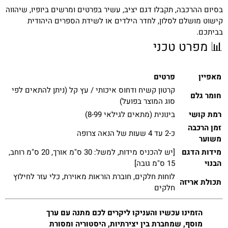
בסיום ההרכבה, תקבלו דגם יציב, עשיר בפרטים ומרשים ביופיו, שיהווה
קישוט מושלם לסלון, לחדר הילדים או לשידת הספרים היהודית
בביתכם.
📊 מפרט טכני
מאפיין
פרטים
קרטון קשיח ודחוס איכותי / עץ קל (ניתן להתאים לפי
חומר גלם
סוג המוצר בפועל)
רמת קושי
בינונית (מתאים לגילאי 8-99)
זמן הרכבה
כ-2 עד 4 שעות של הנאה צרופה
משוער
מידות הדגם
[יש להכניס מידות, למשל: 30 ס"מ אורך, 20 ס"מ רוחב,
הבנוי
15 ס"מ גובה]
לוחות חלקים, חוברת הוראות מאוירת, כלי עזר לחילוץ
תכולת אריזה
חלקים
הזמינו עכשיו והעניקו ליקרים לכם מתנה עם ערך
מוסף, שמחברת בין יצירתיות, היסטוריה ומסורת