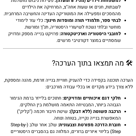
למשפחות וילדים (מגיל 8 ומעלה):
פעילות גיבוש מושלמת
לשבתות, חגים או שעות אחה"צ, המרחיקה את הילדים
מהמסכים ומפעילה את המוטוריקה העדינה והחשיבה המרחבית.
לבתי ספר, תלמודי תורה ומוסדות חינוך:
כלי עזר לימודי
מוחשי ובלתי נשכח לשיעורי היסטוריה, תנ"ך ומורשת.
לחובבי היסטוריה וארכיטקטורה:
פרויקט בנייה מספק ומדויק
שמסתיים במוצר דקורטיבי מרשים.
🛠️ מה תמצאו בתוך הערכה?
הערכה תוכננה בקפידה כדי להעניק חוויית בנייה זורמת, מהנה ומספקת,
ללא צורך בידע מקדים או בכלי עבודה מורכבים:
חלקי דגם איכותיים ומדויקים:
חתוכים בלייזר ברמת הגימור
הגבוהה ביותר, המבטיחה התאמה מושלמת בין החלקים.
הרכבה פשוטה (ללא דבק!):
שיטת חיבור חכמה ("קליק")
המאפשרת בנייה נקייה, בטוחה ונוחה.
חוברת הדרכה מפורטת וצבעונית:
שלב אחר שלב (Step-by-
Step) בליווי איורים ברורים, המלווה גם בהסברים היסטוריים