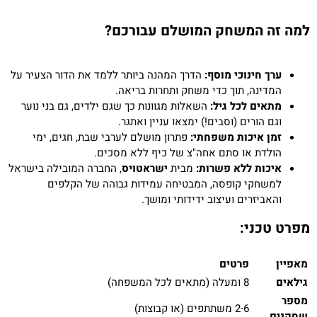
למה זה המשחק המושלם עבורכם?
ערך חינוכי מוסף:
הדרך המהנה ביותר ללמד את הדור הצעיר על
המדינה, תוך כדי משחק ותחרות בריאה.
מתאים לכל גיל:
השאלות מגוונות כך שגם ילדים, גם בני נוער
וגם הורים (וסבים!) ימצאו עניין ואתגר.
זמן איכות משפחתי:
פתרון מושלם לערבי שבת, חגים, ימי
הולדת או סתם אחה"צ של כיף ללא מסכים.
איכות ללא פשרות:
מבית
ישראטויס
, החברה המובילה בישראל
למשחקי קופסה, המבטיחה עמידות גבוהה של הקלפים
והאביזרים ועיצוב ידידותי ומושך.
מפרט טכני:
מאפיין
פרטים
גילאים
8 ומעלה (מתאים לכל המשפחה)
מספר
2-6 משתתפים (או קבוצות)
שחקנים