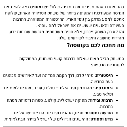
כמה אתם באמת מכירים את המדינה שלנו?
ישראטויס
גאה להציג את
הגרסה המעודכנת והמקיפה ביותר של משחק הטריוויה האהוב, שלוקח
אתכם למסע מרתק בין נופי הארץ, ההיסטוריה המפוארת, התרבות
העשירה והאנשים שעושים את ישראל למה שהיא.
זהו לא רק משחק זיכרון, אלא חוויה משפחתית מגבשת שבוחנת ידע,
מהירות מחשבה וחיבור לשורשים שלנו.
מה מחכה לכם בקופסה?
המשחק מכיל מאות שאלות בדרגות קושי משתנות, המחולקות
לקטגוריות מרכזיות:
היסטוריה:
מימי קדם, דרך הקמת המדינה ועד לאירועים מכוננים
בעת החדשה.
גיאוגרפיה:
מהחרמון ועד אילת – נחלים, ערים, אתרים לאומיים
ופלאי טבע.
תרבות ובידור:
מוזיקה ישראלית, קולנוע, ספרות ודמויות מפתח
בתרבות.
מורשת ומסורת:
חגים, מנהגים וערכים יהודיים-ישראליים.
מדע וספורט:
ההישגים הגדולים של ישראל בזירה הבינלאומית.