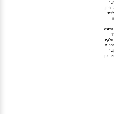
ן,
ם
ורה
קים
זו
בין