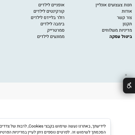
 כללי
על גלגלים
מש
ועים אונליין
אופניים לילדים
משחק
קורקינטים לילדים
משחק
רולר בליידס לילדים
פאזל
בימבה לילדים
משחק
 משלוחים
סמרטרייק
משחק
עסקה
ממונעים לילדים
משחק