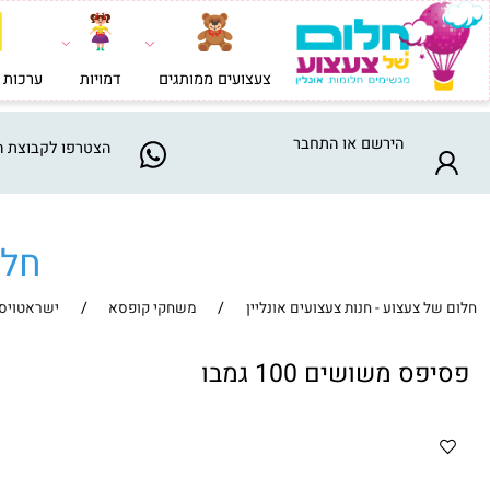
צעצועים ממותגים
דמויות
ערכות בניה וי
הירשם
או
התחבר
הצטרפו
לקבוצת המבצע
חלום ש
/
/
צעצוע - חנות צעצועים אונליין
משחקי קופסא
ישראטויס
 משושים 100 גמבו