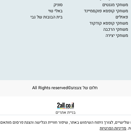
חקי קופסא
מותגים מובילים
י
י מגנטים
סוניק
11
י קופסא פוקסמיינד
באלי טוי
om
ים
בית הבובות של גבי
ב
ע
י קופסא קודקוד
י הרכבה
י יצירה
חלום של צעצוע©All Rights reserved