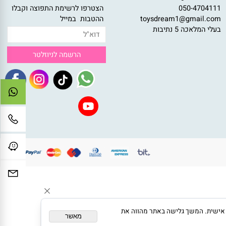
צירת קשר
ניוזלטר
050-47041
הצטרפו לרשימת התפוצה וקבלו
toysdream1@gmail.c
ההטבות במייל
לי המלאכה 5 נתיבות