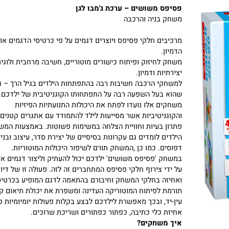
פסיפס משושים – ערכת ג'מבו לגן
משחק בניה והרכבה
מרכיבים חלקי פסיפס ויוצרים דגמים על פי כרטיסי הדגמים או על 
הדמיון.
משחק לחיזוק ופיתוח כישורים מוטוריים, חשיבה מרחבית ולוגית,
יצירתיות ודמיון.
למשחקי הרכבה חשיבות רבה בהתפתחות הילדים בגיל הרך – גיל
שהוא בעל השפעה רבה על התפתחותו הקוגניטיבית של ילדכם.
משחקים אלו נועדו לפתח את היכולות התנועתיות הפיזיות
והקוגניטיביות אשר מסייעות לילד להתמודד עם אתגרים קטנים, יכ
פתרון בעיות וחוויית הצלחה במשימות פשוטות. באמצעות המשחק
הילדים לומדים גם עקרונות בסיסיים של יצירת סדר, עיצוב ובניית
דפוסים. כמו כן ,המשחק תורם לשיפור היכולות המוטוריות.
במשחק 'פסיפס משושים' ילדכם יכול להעתיק וליצור דגמים אישיי
על ידי צירוף חלקי פסיפס המתחברים זה לזה. פעולה זו של דיוק
ואחיזה בחלקי המשחק וחיבורם בהתאמה לדגם המופיע בכרטיס,
תורמת לפיתוח המוטוריקה העדינה ומשפרת את יכולת תיאום קשר
עין-יד, ובכך מאפשרת לילדכם לבצע בקלות פעולות יומיומיות כגון