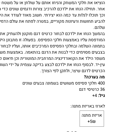
אחיזת כלי כתיבה, כפתור כפתורים ושריכת שרוכים.
איך משחקים?
הוציאו את חלקי המשחק והניחו אותם על שולחן או על משטח ישר
אחר. תחילה הנחו את ילדכם להרכיב צורות ודגמים שונים כדי הדמיו
וכך תוכלו לגלות עד כמה הוא יצירתי. חשוב מאוד לעודד את הילדי
להביע תחושות ורעיונות מקוריים, במטרה לפתח את עולם הדמיון
שלהם.
בהמשך הנחו את ילדכם לבחור כרטיס דגם מוקטן ולהעתיק את הצ
המודפסת עליו באמצעות חלקי הפסיפס. בפעולה זו מתבונן הילד
בתמונה השלמה ובחלקי הפסיפס המרכיבים אותה, ועליו לבחור חל
בצבעים מסוימים כדי לבנות את הדגם בהתאמה. באמצעות משימה 
משפר הילד את הקואורדינציה המרחבית המוטורית וכן תיאום קשר
עין-יד. לבסוף הנחו את ילדכם לבצע בדיקה עצמית על ידי השוואה 
הכרטיס לדגם שיצר, ולתקן לפי הצורך.
מה בערכה?
400 חלקי פסיפס משושים בשמונה צבעים שונים
36 כרטיסי דגם
גיל:
4+
לארוז באריזת מתנה:
אריזת מתנה