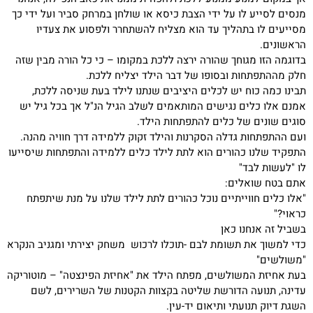
מנסים לסייע לו על ידי הצבת כיסא או שולחן במרחק סביר ועל ידי כך
מסייעים לו בתהליך עד הוא מצליח להשתחרר ולפסוע את צעדיו
הראשונים.
בדוגמה הזו מגוחך שהורה ירצה ללכת במקומו – כי כל הורה מבין שזה
חלק מההתפתחות ובסופו של דבר הילד יצליח ללכת.
תבינו כמה כוח יש לכלים היציבים שנתנו לילד בעת שניסה ללכת,
אמנם אלו כלים נגישים המותאמים לשלב הגיל הנ"ל אך בכל גיל יש
סוגים שונים של כלים להתפתחות הילד.
ועם ההתפתחות גדלה הסקרנות והילד זקוק ללמידה דרך חוויה מהנה.
התפקיד שלנו כהורים הוא לתת לילד כלים ללמידה והתפתחות שיסייעו
לו "לעשות לבד"
אתם בטח שואלים:
"אלו כלים חווייתיים נוכל כהורים לתת לילד שלנו על מנת שיתפתח
כראוי?"
בשביל זה אנחנו כאן
כדי למשוך את תשומת לבם -תוכלו לרכוש משחק יצירתי ומגניב הנקרא
"משולשים"
בעת אחיזת המשולשים, מפתח הילד את "אחיזת הפינצטה" – מוטוריקה
עדינה, תנועה הדורשת שליטה בקצוות הקטנות של השרירים, לשם
השגת דיוק תנועתי ותיאום יד-עין.