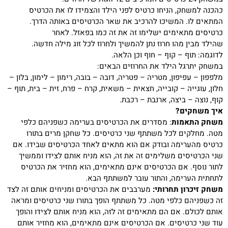
כהכנה למשחק, הניחו כרטיס לפני הילד והצמידו לו את הכרטיס
המתאים לו. המשיכו להרכיב את שאר הכרטיסים באותה הדרך.
כרטיסים מתאימים ישלימו זה את זה כמו בפאזל. לאחר
שהילד מבין מהו חרוז נתן להמשיך ולחרוז לכל זוג מילה חדשה.
לדוגמה: תוף – קוף – חוף וכן הלאה.
במשחק יתרגל הילד את החרוזים הבאים:
מלפפון – עפיפון, מטריה – פטריה, דובה – בובה, רימון – לימון, בלון –
חלון, עוגייה – קובייה, חצאית – משאית, קרח – פרח, זית – בית, תוף –
קוף, נוצה – ביצה, ארנבת – רכבת.
איך משחקים
?
משחק התאמות
: מסדרים את הכרטיסים בערימה כשפניהם כלפי
מטה. מחלקים לכל משתתף שני כרטיסים. כל שחקן מרים בתורו
כרטיס מהערימה ובודק אם הוא מתאים לאחד הכרטיסים שבידו. אם
שני הכרטיסים משלימים זה את זה, הוא מניח אותם לצידו וממשיך
לתור נוסף. אם הכרטיסים אינם מתאימים, הוא מחזיר את הכרטיס
לתחתית הערימה, והתור עובר למשתתף הבא.
משחק זיכרון תחרותי:
מערבבים את הכרטיסים ומניחים אותם זה לצד
זה כשפניהם כלפי מטה. כל משתתף הופך בתורו שני כרטיסים ומראה
אותם לכולם. אם הם מתאימים זה לזה, הוא מניח אותם לצידו והופך
עוד שני כרטיסים. אם הכרטיסים אינם מתאימים, הוא מחזיר אותם