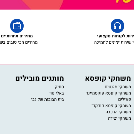
קוחות מקצועי
מחירים תחרותיים
ת זמינים לתמיכה
מחירים הכי טובים בשוק
חקי קופסא
מותגים מובילים
י
י מגנטים
סוניק
11
י קופסא פוקסמיינד
באלי טוי
om
ים
בית הבובות של גבי
ב
ע