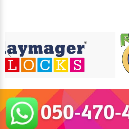
5₪+
5₪+