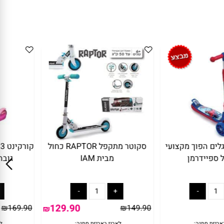
3 גלגלים הפוך מקצועי
סקוטר מתקפל RAPTOR כחול
ק
יידרמן
מבית IAM
גובה