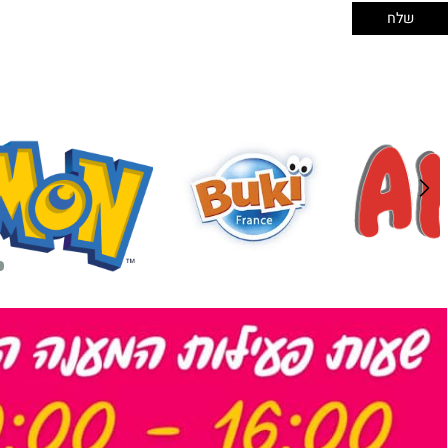
5₪+
5₪+