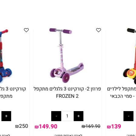
תקפל לילדים
פרוזן 2- קורקינט 3 גלגלים מתקפל
קורקינט 
י הכבאי
FROZEN 2
מתקפל ספ