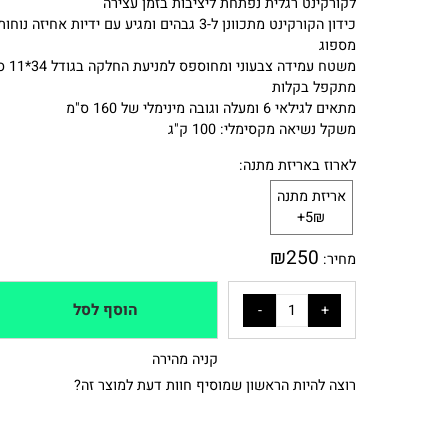
בלם רגל אחורי
לקורקינט רגלית נפתחת ליציבות בזמן עצירה
כידון הקורקינט מתכוונן ל-3 גבהים ומגיע עם ידיות אחיזה נוחות
מספוג
משטח עמידה צבעוני ומחוספס למניעת החלקה בגודל 34*11 ס"מ
מתקפל בקלות
מתאים לגילאי 6 ומעלה וגובה מינימלי של 160 ס"מ
משקל נשיאה מקסימלי: 100 ק"ג
לארוז באריזת מתנה:
אריזת מתנה
5₪+
₪
250
מחיר:
הוסף לסל
קניה מהירה
רוצה להיות הראשון שמוסיף חוות דעת למוצר זה?