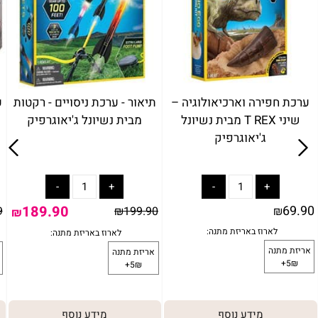
ערכת חפירה וארכיאולוגיה –
תיאור - ערכת ניסויים - רקטות
ע
שיני T REX מבית נשיונל
מבית נשיונל ג'יאוגרפיק
ג'יאוגרפיק
189.90
69.90
9
₪
199.90
₪
₪
מידע נוסף
מידע נוסף