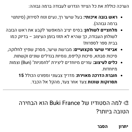
הערכה כוללת את כל הציוד הנדרש לעבודה ברמה גבוהה:
ראש בובה איכותי:
בעל שיער רך, נעים ונוח לסירוק (סינתטי
ברמה גבוהה).
מלחציים לשולחן:
בסיס יציב המאפשר לקבע את ראש הבובה
לשולחן העבודה, כך שהיא לא תזוז בזמן העיצוב – בדיוק כמו
בבית ספר לספרות!
אביזרי שיער מקצועיים:
מברשת שיער, מסרק שפיץ לחלוקה,
סיכות סבתא, סיכות קליפס, גומיות בגדלים שונים וקשתות.
כלים לעיצוב:
עזרים מיוחדים ליצירת "לחמניות" (Bun) וצמות
מיוחדות.
חוברת הדרכה מאוירת:
מדריך צבעוני ומפורט הכולל
15
תסרוקות שונות
צעד אחר צעד, מהקל אל הכבד.
🎨 למה הסטודיו של Buki France הוא הבחירה
הטובה ביותר?
יתרון
הסבר