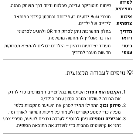
למידה
פיתוח מוטוריקה עדינה, סבלנות ודיוק דרך משחק מהנה.
חווייתית
איכות
מוצרי Buki ידועים בעמידותם ובתכנון קפדני המותאם
צרפתית
לידיים של ילדים.
מדריך
בחלק מהערכות ניתן לסרוק קוד QR ולהגיע לסרטוני
וידאו
הדרכה אונליין להמחשה מושלמת.
ביטוי
מעודד יצירתיות ודמיון – הילדים יכולים להמציא תסרוקות
עצמי
חדשות מעבר למדריך.
💡 טיפים לעבודה מקצועית:
הקיבוע הוא הסוד:
השתמשו במלחציים המצורפים כדי להדק
את הבובה לשולחן בגובה הנכון עבור הילד/ה.
סירוק נכון:
התחילו תמיד לסרק את השיער מהקצוות כלפי
מעלה כדי למנוע קשרים ולשמור על איכות השיער לאורך זמן.
אביזרים נוספים:
ניתן להוסיף לערכה נצנצים לשיער, ספריי צבע
זמני או קישוטים מהבית כדי לשדרג את התוצאה הסופית.