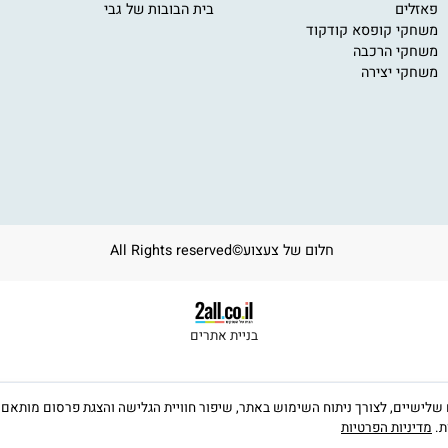
חקי קופסא
מותגים מובילים
י
י מגנטים
סוניק
11
י קופסא פוקסמיינד
באלי טוי
om
ים
בית הבובות של גבי
ב
ע
י קופסא קודקוד
י הרכבה
י יצירה
חלום של צעצוע©All Rights reserved