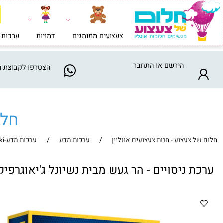
צעצועים ממותגים
דמויות
ערכות בניה וי
הירשם
או
התחבר
הצטרפו
לקבוצת המבצע
חלום ש
/
/
צעצוע - חנות צעצועים אונליין
ערכות מדע
ערכות מדע-Buki
יסויים - הר געש מבית נשיונל ג'יאוגרפיק National Geographic