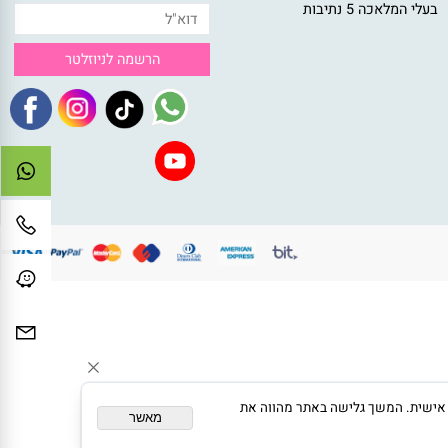
צירת קשר
ניוזלטר
050-47041
הצטרפו לרשימת התפוצה וקבלו
toysdream1@gmail.c
ההטבות במייל
לי המלאכה 5 נתיבות