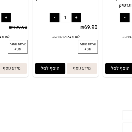
(מכיל
ערכת חפירה וארכיאולוגיה – שיני
תיאור - ערכת ני
ט) מבית
T REX מבית נשיונל ג'יאוגרפיק
מבית נשיונל 
ק
69.90
₪
199.90
₪
 לסל
מידע נוסף
הוסף לסל
מידע נוסף