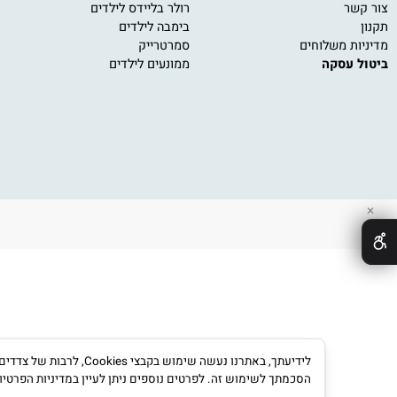
 כללי
על גלגלים
מש
ועים אונליין
אופניים לילדים
משחק
קורקינטים לילדים
משחק
רולר בליידס לילדים
פאזל
בימבה לילדים
משחק
 משלוחים
סמרטרייק
משחק
עסקה
ממונעים לילדים
משחק