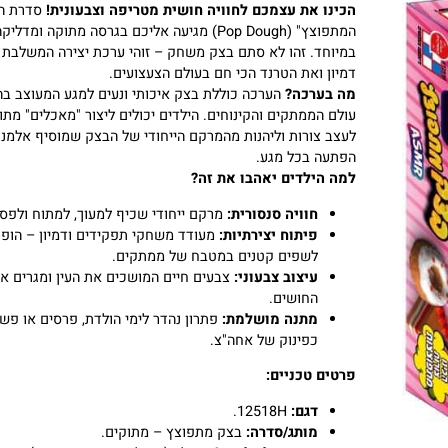
הכינו את עצמכם לחוויה חושית מטריפה וצבעונית!
סדרת ה"בצ
המתפוצץ" (Pop Dough) מגיעה אליכם בגרסה מתוקה ומדליקה
במיוחד. זהו לא סתם בצק משחק – זוהי ערכת יצירה המשלבת פיסו
דמיון ואת הטרנד הכי חם בעולם הצעצועים.
מה בערכה?
הערכה כוללת בצק איכותי ונעים למגע המעוצב בהש
עולם הממתקים והקינוחים. הילדים יכולים ליצור "מאכלים" מתוקים
לעצב צורות וליהנות מהמרקם הייחודי של הבצק שמוסיף אלמנט ש
הפתעה בכל מגע.
למה הילדים יאהבו את זה?
חוויה סנסורית:
מרקם ייחודי שכיף למעוך, למתוח ולפסל.
פיתוח יצירתיות:
מעודד משחקי תפקידים ודמיון – הופכים
לשפים קטנים במטבח של ממתקים.
עיצוב צבעוני:
צבעים חיים המושכים את העין ומגרים את
החושים.
מתנה מושלמת:
פתרון נהדר לימי הולדת, פרסים או פשוט
כפינוק של אחה"צ.
פרטים טכניים:
דגם:
12518H.