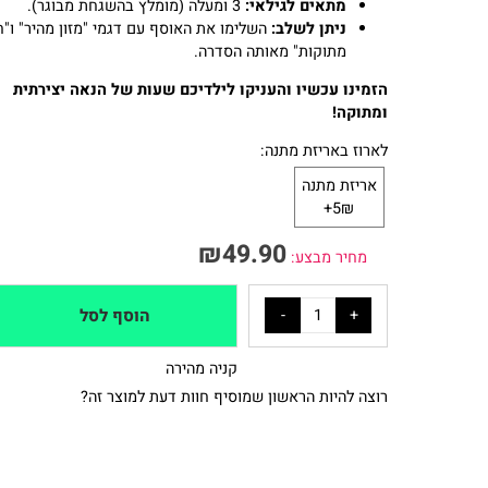
מותג/סדרה:
בצק מתפוצץ – מתוקים.
מתאים לגילאי:
3 ומעלה (מומלץ בהשגחת מבוגר).
ניתן לשלב:
השלימו את האוסף עם דגמי "מזון מהיר" ו"חיות
מתוקות" מאותה הסדרה.
הזמינו עכשיו והעניקו לילדיכם שעות של הנאה יצירתית
ומתוקה!
לארוז באריזת מתנה:
אריזת מתנה
5₪+
₪
49.90
מחיר מבצע:
הוסף לסל
קניה מהירה
רוצה להיות הראשון שמוסיף חוות דעת למוצר זה?