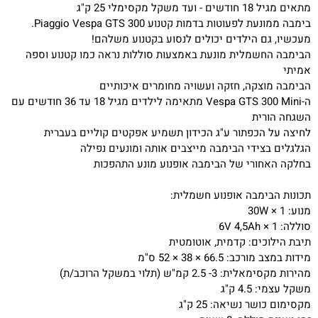
מתאים מגיל 18 חודשים - ועד משקל מקסימלי 25 ק"ג
בימבה ממונעת לפעוטות בדמות קטנוע Piaggio Vespa
GTS
300.
מעכשיו, גם הילדים יכולים לנסוע בקטנוע משלהם!
הבימבה החשמלית מונעת באמצעות סוללות נראה כמו קטנוע וספה
אמיתי
הבימבה מוצקה, חזקה ועשויה מחומרים איכותיים
ה-Vespa
GTS
300 Mini מתאימה לילדים מגיל 18 עד 36 חודשים עם
השגחה הורית
לחיצה על הכפתור ע"ג הכידון תשמיע אפקטים קוליים בעברית
הגלגלים בצידי הבימבה מייצבים אותה ומונעים נפילה
בחלקה האחורי של הבימבה אופנוע מונע התהפכות
תכונות הבימבה אופנוע חשמלית:
מנוע: 1 × 30W
סוללה: 1 × 6V 4,5Ah
תיבת הילוכים: קדמית, אוטומטית
מידות במצב מורכב: 66.5 × 38 × 52 ס"מ
מהירות מקסימאלית: 3- 2.5 קמ"ש (תלוי במשקל הרוכב/ת)
משקל עצמי: 4.5 ק"ג
מקסימום כושר נשיאה: 25 ק"ג