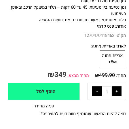
זמן טעינת סוללה: 8 שעות
זמן נסיעה בין טעינות: 45 עד 60 דקות – תלוי במשקל הרכב ובאופן
השימוש
בלם: אוטומטי כאשר משחררים את דוושת ההאצה
אורות: פנס קדמי
מק"ט:
1270470418462
לארוז באריזת מתנה:
אריזת מתנה
5₪+
₪
349
₪
499.90
מחיר:
מחיר מבצע:
הוסף לסל
קניה מהירה
רוצה להיות הראשון שמוסיף חוות דעת למוצר זה?