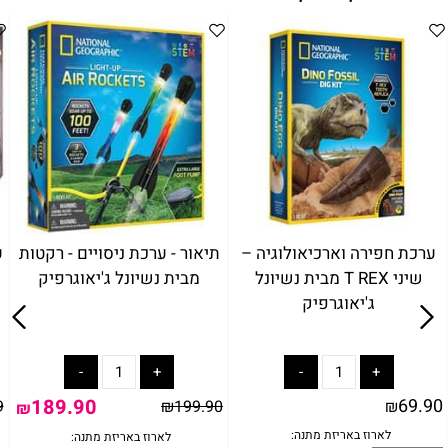
ערכת חפירה וארכיאולוגיה –
תיאור - ערכת ניסויים - רקטות
ע
שיני T REX מבית נשיונל
מבית נשיונל ג'יאוגרפיק
ג'יאוגרפיק
189.90
69.90
9
₪
199.90
₪
₪