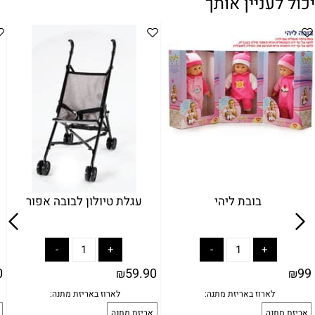
יכול לעניין אותך
בובת ליהי
עגלת טיולון לבובה אפור
0
59.90
99
₪
₪