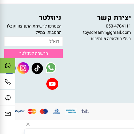
רכישה בטוחה
רכישה מאובטחת דרך האתר
צירת קשר
ניוזלטר
050-47041
הצטרפו לרשימת התפוצה וקבלו
toysdream1@gmail.c
ההטבות במייל
לי המלאכה 5 נתיבות