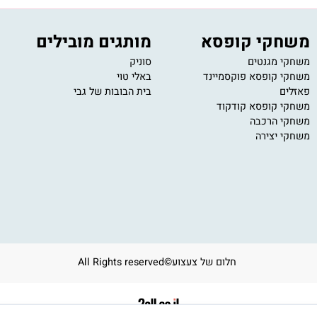
קוחות מקצועי
מחירים תחרותיים
ת זמינים לתמיכה
מחירים הכי טובים בשוק
חקי קופסא
מותגים מובילים
י
י מגנטים
סוניק
11
י קופסא פוקסמיינד
באלי טוי
om
ים
בית הבובות של גבי
ב
ע
י קופסא קודקוד
י הרכבה
י יצירה