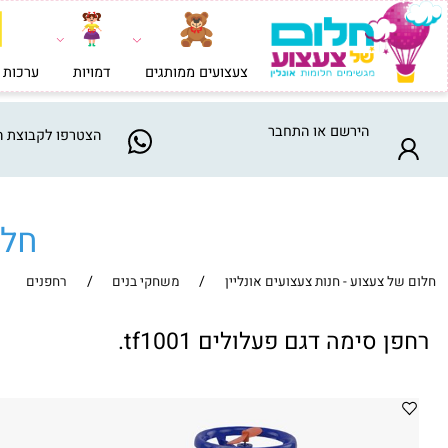
צעצועים ממותגים
דמויות
ערכות בניה וי
הירשם
או
התחבר
הצטרפו
לקבוצת המבצע
חלום ש
/
/
צעצוע - חנות צעצועים אונליין
משחקי בנים
רחפנים
סימה דגם פעלולים tf1001.