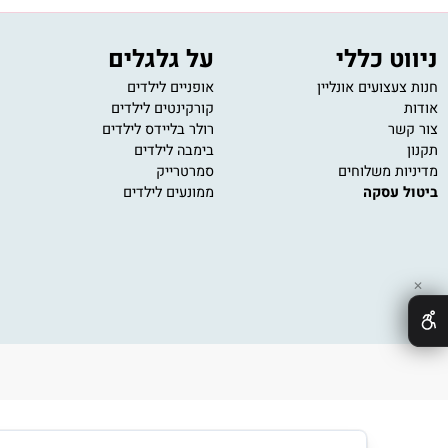
משלוח מהיר
שירות ל
עד הבית תוך מספר ימי עסקים
נציגי שירו
 כללי
על גלגלים
מש
ועים אונליין
אופניים לילדים
משחק
קורקינטים לילדים
משחק
רולר בליידס לילדים
פאזל
בימבה לילדים
משחק
 משלוחים
סמרטרייק
משחק
עסקה
ממונעים לילדים
משחק