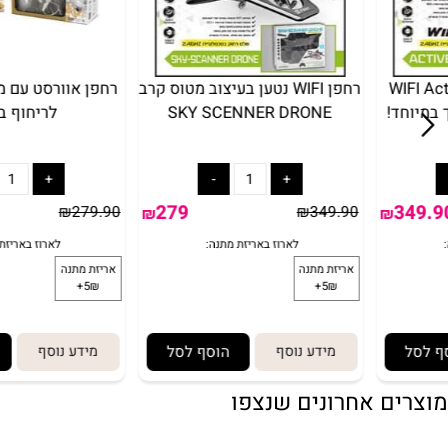
W
רחפן WIFI נטען בעיצוב מטוס קרב
רחפן אוורסט עם מצלמה
SKY SCENNER DRONE
לריחוף בלילה
90
279
₪
279.90
₪
349.90
₪
₪
מידע נוסף
הוסף לסל
מידע נוסף
הוסף