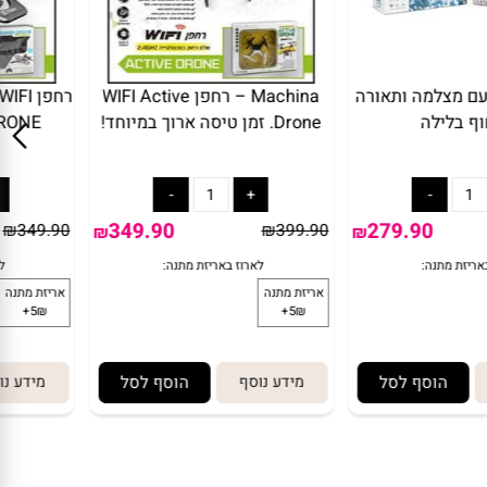
 מצלמה ותאורה
Machina – רחפן WIFI Active
בלילה
Drone. זמן טיסה ארוך במיוחד!
RONE
349.90
279.90
₪
349.90
₪
399.90
₪
₪
הוסף לסל
מידע נוסף
הוסף לסל
מידע נו