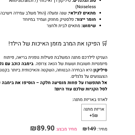
שם המוצר:
בימבה כוכב גלגלי סיליקון
סוג הגלגלים:
סיליקון רך ואיכותי (Anti-Scratch /
Noiseless)
מתאים לגילאי:
שנה ומעלה (החל משלב עמידה וישיבה יצי
חומר ייצור:
פלסטיק מחוזק ועמיד במיוחד
שימוש:
מתאים לבית ולחצר
🛒 הפיקו את המרב מזמן האיכות של הילד!
העניקו לילדכם מתנה המשלבת פעילות גופנית בריאה, פיתוח
מיומנויות חשובות ושעות של הנאה צרופה.
בימבה כוכב עם גלגלי
סיליקון
היא הבחירה הבטוחה, השקטה והאיכותית ביותר בקטגוריי
הצעצועים על גלגלים.
אל תתפשרו על פחות מנסיעה חלקה – הוסיפו את בימבה כוכ
לסל הקניות שלכם עוד היום!
לארוז באריזת מתנה:
אריזת מתנה