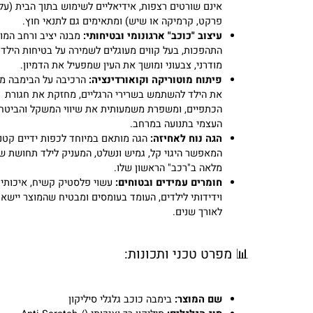
גלגלי סיליקון פרימיום:
נסיעה רכה, חלקה וחרישית. הגלגל
אינם שורטים רצפות, אידיאליים לשימוש בתוך הבית (על
פרקט, קרמיקה או שיש) ומתאימים גם לתנאי חוץ.
עיצוב "כוכב" ארגונומי ובטיחותי:
מבנה יציב ורחב המונע
התהפכות, בעל קווים מעוגלים לשמירה על בטיחות הילד. עי
מודרני, צבעוני ומושך את העין שמפעיל את הדמיון.
פיתוח מוטוריקה וקואורדינציה:
הרכיבה על הבימבה מעוד
את הילד להשתמש בשרירי הרגליים, מחזקת את חגורת
הכתפיים, ומשפרת משמעותית את שיווי המשקל והביטחון
העצמי בתנועה במרחב.
הגה נוח לאחיזה:
הגה מותאם במיוחד לכפות ידיים קטנות,
המאפשר היגוי קל, גמיש ונשלט, המעניק לילד תחושת שליט
מלאה ב"רכב" הראשון שלו.
חומרים עמידים ובטוחים:
עשוי פלסטיק קשיח, איכותי
וידידותי לילדים, העומד בעומסים ומבטיח שהמוצר יישאר ע
לאורך שנים.
📊 מפרט טכני ותכונות: