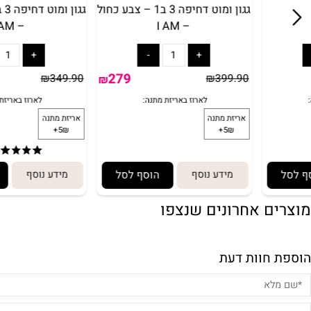
בימבה דוברת עיברית לתינוק עם
בימבה דוברת עיברית לת
גגון ומוט דחיפה 3 ב1 – צבע כחול
גגון ומו
– I AM
– I AM
279
₪
349.90
₪
399.90
₪
(1)
מידע נוסף
הוסף לסל
מידע נוסף
הוסף
ם אחרונים שנצפו