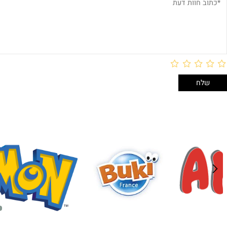
חוות דעת
לארוז באריזת מתנה:
לארוז 