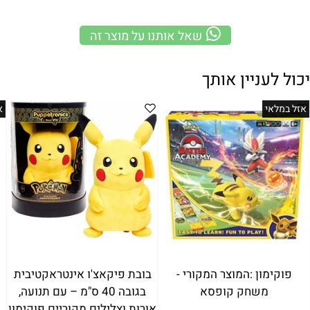
שאל אותנו על מוצר זה
יכול לעניין אותך
אזל במלאי
א
פוקימון :המוצר המקורי -
בובת פיקאצ'ו אינטראקטיבית
משחק קופסא
בגובה 40 ס"מ – עם תנועה,
אורות וצלילים מקוריים פוקימון