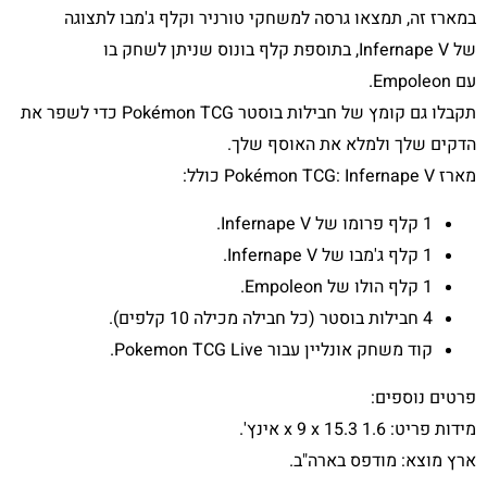
במארז זה, תמצאו גרסה למשחקי טורניר וקלף ג'מבו לתצוגה
של Infernape V, בתוספת קלף בונוס שניתן לשחק בו
עם Empoleon.
תקבלו גם קומץ של חבילות בוסטר Pokémon TCG כדי לשפר את
הדקים שלך ולמלא את האוסף שלך.
מארז Pokémon TCG: Infernape V כולל:
1 קלף פרומו של Infernape V.
1 קלף ג'מבו של Infernape V.
1 קלף הולו של Empoleon.
4 חבילות בוסטר (כל חבילה מכילה 10 קלפים).
קוד משחק אונליין עבור Pokemon TCG Live.
פרטים נוספים:
מידות פריט: 1.6 x 9 x 15.3 אינץ'.
ארץ מוצא: מודפס בארה"ב.