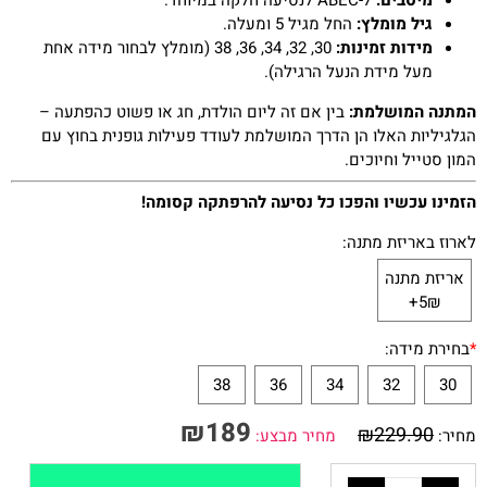
מיסבים:
ABEC-7 לנסיעה חלקה במיוחד.
גיל מומלץ:
החל מגיל 5 ומעלה.
מידות זמינות:
30, 32, 34, 36, 38 (מומלץ לבחור מידה אחת
מעל מידת הנעל הרגילה).
המתנה המושלמת:
בין אם זה ליום הולדת, חג או פשוט כהפתעה –
הגלגיליות האלו הן הדרך המושלמת לעודד פעילות גופנית בחוץ עם
המון סטייל וחיוכים.
הזמינו עכשיו והפכו כל נסיעה להרפתקה קסומה!
לארוז באריזת מתנה:
אריזת מתנה
5₪+
*
בחירת מידה:
38
36
34
32
30
₪
189
₪
229.90
מחיר:
מחיר מבצע: