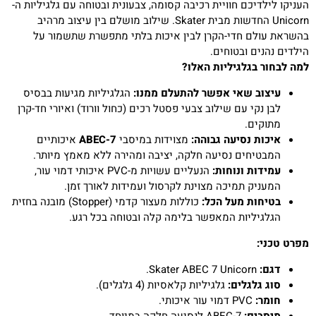
העניקו לילדיכם חוויית רכיבה קסומה, צבעונית ובטוחה עם גלגיליות ה-
Unicorn החדשות מבית Skater. שילוב מושלם בין עיצוב מרהיב
בהשראת עולם חדי-הקרן לבין איכות בלתי מתפשרת שתשמור על
הילדים נהנים ובטוחים.
למה לבחור בגלגיליות האלו?
עיצוב שאי אפשר להתעלם ממנו:
הגלגיליות מגיעות בבסיס
לבן נקי עם שילוב צבעי פסטל רכים (כחול וורוד) ואיורי חד-קרן
מתוקים.
איכות נסיעה גבוהה:
מצוידות במיסבי
ABEC-7
איכותיים
המבטיחים נסיעה חלקה, יציבה ומהירה ללא מאמץ מיותר.
עמידות ונוחות:
הנעליים עשויות מ-PVC איכותי דמוי עור,
המעניק תמיכה מצוינת לקרסול ועמידות לאורך זמן.
בטיחות מעל הכל:
כוללות מעצור קדמי (Stopper) מובנה בחזית
הגלגיליות המאפשר בלימה קלה ובטוחה בכל רגע.
מפרט טכני:
דגם:
Skater ABEC 7 Unicorn.
סוג גלגלים:
גלגיליות קלאסיות (4 גלגלים).
חומר:
PVC דמוי עור איכותי.