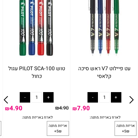
עט פיילוט V7 ראש סיכה
טוש PILOT SCA-100 עגול
קלאסי
כחול
4.90
7.90
₪
4.90
₪
₪