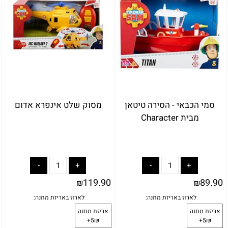
סמי הכבאי - הסירה טיטאן
מסוק שלט אינפרא אדום
מבית Character
באריזת מתנה:
לארוז באריזת מתנה:
אריזת מתנה
119.90
89.90
₪
₪
5₪+