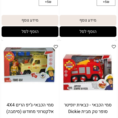
מידע נוסף
מידע נוסף
הוסף לסל
הוסף לסל
לארוז באריזת מתנה:
באריזת מתנה:
אריזת מתנה
5₪+
סמי הכבאי - כבאית יופיטר
סמי הכבאי-ג’יפ הרים 4X4
סופר טק מבית Dickie
אלקטרוני מחודש (סימבה)