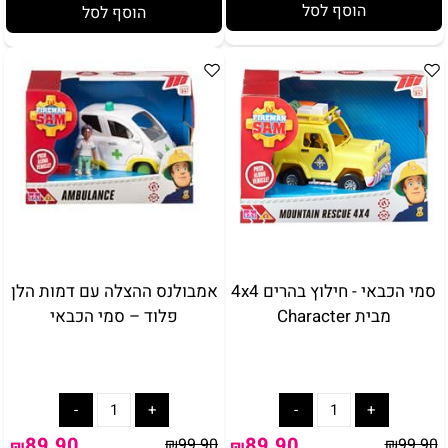
הוסף לסל
הוסף לסל
סמי הכבאי - חילוץ בהרים 4x4
אמבולנס ההצלה עם דמות הלן
מבית Character
פלוד – סמי הכבאי
באריזת מתנה:
לארוז באריזת מתנה:
אריזת מתנה
89.90
89.90
₪
99.90
₪
99.90
5₪+
₪
₪