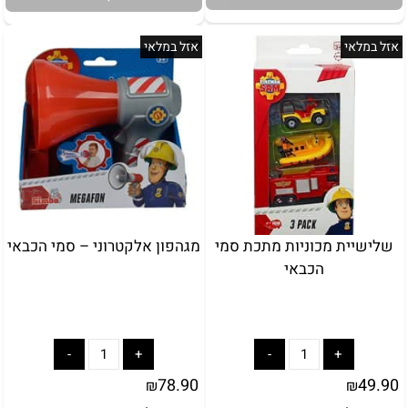
אזל במלאי
אזל במלאי
לארוז באריזת מתנה:
באריזת מתנה:
אריזת מתנה
5₪+
שלישיית מכוניות מתכת סמי
מגהפון אלקטרוני – סמי הכבאי
הכבאי
78.90
49.90
₪
₪