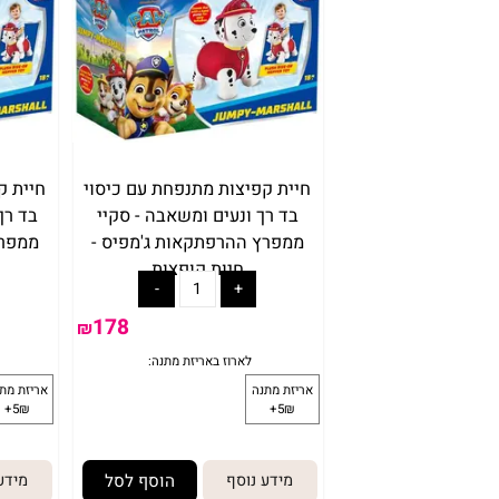
חיית קפיצות מתנפחת עם כיסוי
חיית קפיצות
בד רך ונעים ומשאבה - סקיי
בד רך ונעי
לארוז באריזת מתנה:
ממפרץ ההרפתקאות ג'מפיס -
ממפרץ ההר
אריזת מתנה
ארי
חיות קופצות
חיו
5₪+
178
₪