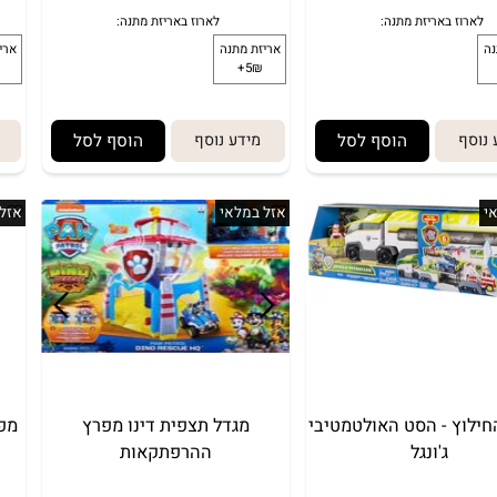
קאות - חדש
משחק של טראקר
בלוק
29.90
99.90
₪
הוסף לסל
מידע נוסף
הוסף לסל
מיד
לארוז באריזת מתנה:
לארוז באריזת 
זת מתנה
אריזת מתנה
אזל במלאי
אזל במ
5₪+
5₪+