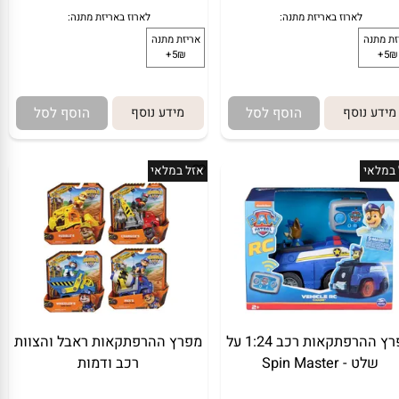
ים לפעוטות צעצוע לרכב,
סקיי דלוקס
משטרת צ'ייס סיטי עם 31 חלקים,
דמות אחת.
249
1
₪
299.90
₪
₪
ע נוסף
הוסף לסל
מידע נוסף
הוסף לסל
מתנה:
לארוז באריזת מתנה:
אריזת מתנה
לאי
אזל במלאי
5₪+