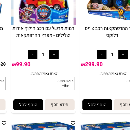
לארוז באריזת מתנה:
לארוז באריזת 
זת מתנה
אריזת מתנה
5₪+
5₪+
תקאות רכב צ'ייס
דמות מרשל עם רכב חילוץ אורות
מפרץ
דלוקס
וצלילים - מפרץ ההרפתקאות
99.90
299.90
₪
120
₪
₪
הוסף לסל
מידע נוסף
הוסף לסל
מיד