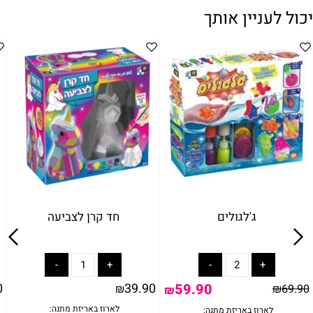
יכול לעניין אותך
ג'לגולים
חד קרן לצביעה
0
39.90
59.90
₪
₪
69.90
₪