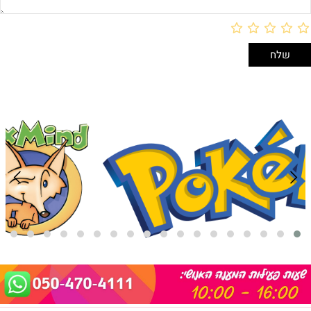
אריזת מתנה
5₪+