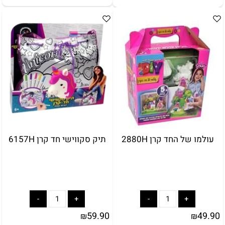
לארוז באריזת מתנה:
באריזת מתנה:
אריזת מתנה
5₪+
עולמו של החד קרן 2880H
תיק סקווישי חד קרן 6157H
59.90
49.90
₪
₪