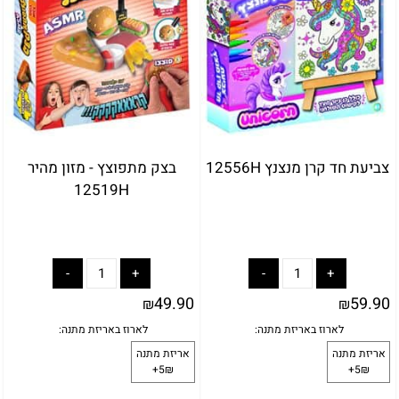
5₪+
צביעת חד קרן מנצנץ 12556H
בצק מתפוצץ - מזון מהיר
12519H
49.90
59.90
₪
₪