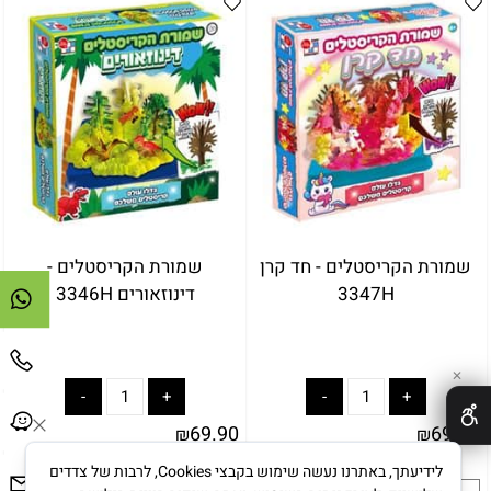
באריזת מתנה:
לארוז באריזת מתנה:
אריזת מתנה
5₪+
שמורת הקריסטלים - חד קרן
שמורת הקריסטלים -
3347H
דינוזאורים 3346H
✕
69.90
69.90
₪
₪
לידיעתך, באתרנו נעשה שימוש בקבצי Cookies, לרבות של צדדים