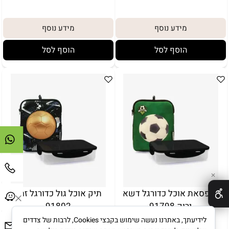
מידע נוסף
מידע נוסף
הוסף לסל
הוסף לסל
באריזת מתנה:
לארוז באריזת מתנה:
אריזת מתנה
5₪+
✕
קופסאת אוכל כדורגל דשא
תיק אוכל גול כדורגל זהב
ירוק 91798
91802
לידיעתך, באתרנו נעשה שימוש בקבצי Cookies, לרבות של צדדים