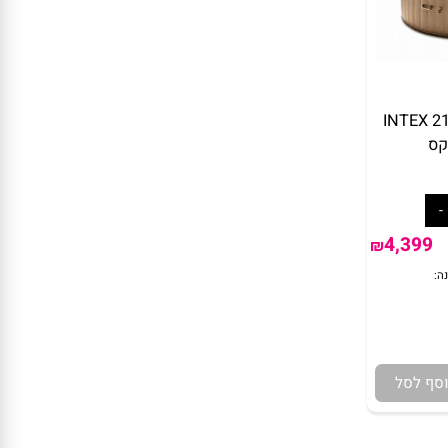
ג'קוזי מתנפח 71*216 INTEX
4,39
₪
 לסל