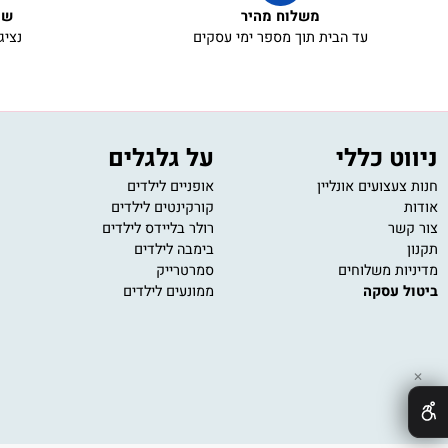
משלוח מהיר
שירות ל
עד הבית תוך מספר ימי עסקים
נציגי שירו
 כללי
על גלגלים
מש
ועים אונליין
אופניים לילדים
משחק
קורקינטים לילדים
משחק
רולר בליידס לילדים
פאזל
בימבה לילדים
משחק
 משלוחים
סמרטרייק
משחק
עסקה
ממונעים לילדים
משחק