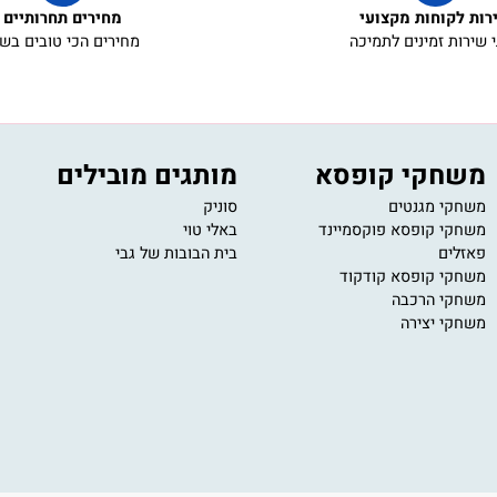
קוחות מקצועי
מחירים תחרותיים
ת זמינים לתמיכה
מחירים הכי טובים בשוק
חקי קופסא
מותגים מובילים
י
י מגנטים
סוניק
11
י קופסא פוקסמיינד
באלי טוי
om
ים
בית הבובות של גבי
ב
ע
י קופסא קודקוד
י הרכבה
י יצירה