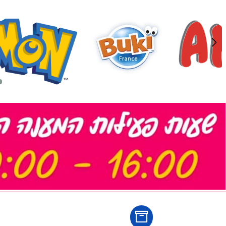
לארוז באריזת מת
אריזת מתנה
5₪+