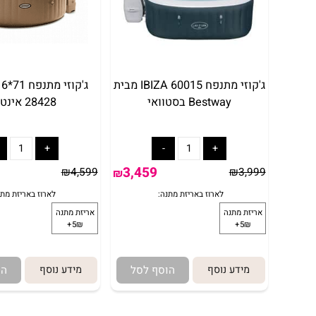
ג'קוזי מתנפח IBIZA 60015 מבית
Bestway בסטוואי
28428 אינטקס
9
3,459
₪
4,599
₪
3,999
₪
מידע נוסף
הוסף לסל
מידע נוסף
הוסף