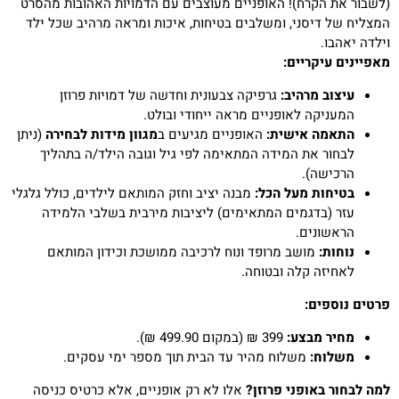
(לשבור את הקרח)! האופניים מעוצבים עם הדמויות האהובות מהסרט
המצליח של דיסני, ומשלבים בטיחות, איכות ומראה מרהיב שכל ילד
וילדה יאהבו.
מאפיינים עיקריים:
עיצוב מרהיב:
גרפיקה צבעונית וחדשה של דמויות פרוזן
המעניקה לאופניים מראה ייחודי ובולט.
התאמה אישית:
האופניים מגיעים ב
מגוון מידות לבחירה
(ניתן
לבחור את המידה המתאימה לפי גיל וגובה הילד/ה בתהליך
הרכישה).
בטיחות מעל הכל:
מבנה יציב וחזק המותאם לילדים, כולל גלגלי
עזר (בדגמים המתאימים) ליציבות מירבית בשלבי הלמידה
הראשונים.
נוחות:
מושב מרופד ונוח לרכיבה ממושכת וכידון המותאם
לאחיזה קלה ובטוחה.
פרטים נוספים:
מחיר מבצע:
399 ₪ (במקום 499.90 ₪).
משלוח:
משלוח מהיר עד הבית תוך מספר ימי עסקים.
למה לבחור באופני פרוזן?
אלו לא רק אופניים, אלא כרטיס כניסה