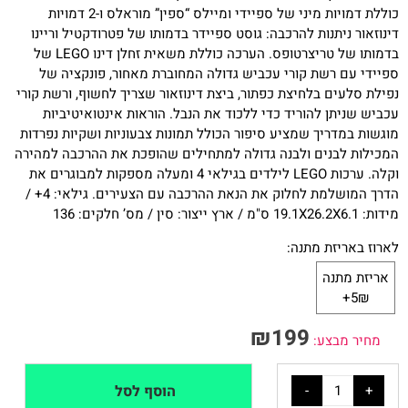
כוללת דמויות מיני של ספיידי ומיילס “ספין” מוראלס ו-2 דמויות
דינוזאור ניתנות להרכבה: גוסט ספיידר בדמותו של פטרודקטיל וריינו
בדמותו של טריצרטופס. הערכה כוללת משאית זחלן דינו
LEGO
של
ספיידי עם רשת קורי עכביש גדולה המחוברת מאחור, פונקציה של
נפילת סלעים בלחיצת כפתור, ביצת דינוזאור שצריך לחשוף, ורשת קורי
עכביש שניתן להוריד כדי ללכוד את הנבל. הוראות אינטואיטיביות
מוגשות במדריך שמציע סיפור הכולל תמונות צבעוניות ושקיות נפרדות
המכילות לבנים ולבנה גדולה למתחילים שהופכת את ההרכבה למהירה
וקלה.
ערכות
LEGO
לילדים בגילאי 4 ומעלה מספקות למבוגרים את
הדרך המושלמת לחלוק את הנאת ההרכבה עם הצעירים. גילאי: 4+ /
מידות: 19.1X26.2X6.1 ס"מ / ארץ ייצור: סין / מס’ חלקים: 136
לארוז באריזת מתנה:
אריזת מתנה
5₪+
₪
199
מחיר מבצע:
הוסף לסל