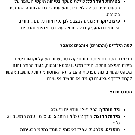
בטיחות מעל הכל:
כוללת מעקה בטיחות היקפי השומר על
הפעוט מפני נפילה לצדדים, ומשענת גב גבוהה ונוחה התומכת
ביציבה.
עיצוב יוקרתי:
מגיעה בצבע לבן נקי ומודרני, עם גימורים
איכותיים המעניקים לה מראה של רכב אמיתי ומרשים.
למה הילדים (וההורים) אוהבים אותה?
הבימבה מעודדת פיתוח מוטוריקה גסה, שיווי משקל וקואורדינציה.
בזכות העיצוב החכם, הילד מרגיש עצמאי ובטוח, בעוד ההורה נהנה
משקט נפשי בזכות מערכות ההגנה. תא האחסון מתחת למושב מאפשר
לקחת לדרך צעצועים קטנים או חפצים אישיים.
מפרט טכני:
גיל מומלץ:
החל מ-12 חודשים ומעלה.
מידות המוצר:
אורך 62 ס"מ | רוחב 35.5 ס"מ | גובה המושב 31
ס"מ.
חומרים:
פלסטיק עמיד ואיכותי העומד בתקני הבטיחות