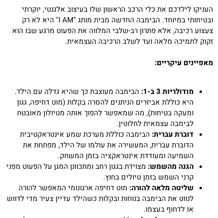
העניקו לילדכם את כלי הרכב הראשון שלו בעיצוב אלגנטי, יוקרתי
ובטיחותי במיוחד. הבימבה החדשה מבית מותג "I AM" היא לא רק
צעצוע רכיבה, אלא פתרון רב-שלבי המלווה את הפעוט מרגע שבו הוא
זקוק לתמיכה מלאה ועד לשלב הרכיבה העצמאית.
מאפיינים עיקריים:
מודולריות 3 ב-1:
הבימבה מעוצבת כך שהיא גדלה עם הילד.
היא כוללת אביזרים הניתנים להסרה בקלות (מוט דחיפה, גגון
ומעקה בטיחות), מה שמאפשר להפוך אותה מטיולון מאובטח
לבימבה עצמאית לחלוטין.
דוברת עברית:
הבימבה כוללת מערכת שמע אינטראקטיבית
הדוברת עברית, המעשירה את עולמו של הילד, מפתחת את
השמיעה ומעודדת אינטראקציה בזמן המשחק.
הגנה מהשמש:
מצוידת בגגון רחב ומתכוונן המגן על הפעוט מפני
קרני השמש בזמן טיולים בחוץ.
שליטה מלאה להורה:
מוט דחיפה ארגונומי המאפשר להורה
לנווט את הבימבה בנוחות ובקלות כשהילד עדיין צעיר מדי לדווש
או לדחוף בעצמו.