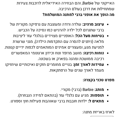
האייקוני של Barbie, והם הבחירה האידיאלית לרוכבות צעירות
שמתחילות את דרכן בעולם הרכיבה.
מה הופך את אופני ברבי למתנה המושלמת?
עיצוב מרהיב:
שלדה ורודה ומעוצבת עם גרפיקה מקורית של
ברבי שתגרום לכל ילדה להרגיש כמו נסיכה על הכביש.
בטיחות מעל הכל:
האופניים מצוידים בגלגלי עזר ליציבות
מלאה (ניתנים להסרה עם התקדמות הילדה), מגני שרשרת
למניעת מגע, ומעצורים אמינים המותאמים לכפות ידיים קטנות.
נוחות רכיבה:
מושב מרופד ונוח וכידון ארגונומי המאפשרים
רכיבה ממושכת ומהנה בפארק או בשכונה.
עמידות לאורך זמן:
בנויים מחומרים חזקים ואיכותיים שיחזיקו
מעמד לאורך שנים של הרפתקאות.
מפרט טכני בקצרה:
מותג:
Barbie (ברבי) מקורי.
תוספות:
מגיע עם גלגלי עזר (בהתאם למידה הנבחרת).
מתאים ל:
ילדות חובבות ברבי שאוהבות פעילות חוץ וספורט.
לארוז באריזת מתנה: