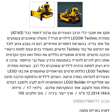
פנקו את חובבי כלי הרכב הצעירים עם ערכת ׳דחפור כבד׳ (42163)
מסדרת LEGO® Technic לילדים מגיל 7 ומעלה שאוהבים צעצועים
של אתר בנייה. בהשראת דחפורים אמיתיים, דגם זה בצבע צהוב לוכד
את דמיונם של בוני Technic חדשים, ומעודד בנים ובנות לפתח כישורי
הרכבה חדשים. פרטים אותנטיים כוללים את הזחל ואת הכף הקדמית
אותה ניתן להרים ולהוריד באמצעות הרכיב שעל גבי הדחפור. ערכה זו
היא רעיון למתנה נהדרת לילדים שאוהבים כלי רכב. הערכות מסדרת
LEGO Technic כוללות פרטים מציאותיים שחושפים את בוני LEGO
הצעירים להנדסה בצורה נגישה. העניקו לילדים הרפתקת הרכבה מהנה
עם אפליקציית LEGO Builder המאפשרות להם לקרב ולסובב דגמים
בתלת ממד ולעקוב אחר ההתקדמות שלהם. גילאי: 7+ / מידות:
12.2X14.1X4.6 ס"מ / ארץ ייצור: צ'כיה / מס' חלקים: 195
מק"ט:
5702017560717
לארוז באריזת מתנה: