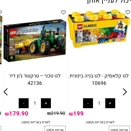
יכול לעניין אותך
לגו קלאסיק - לגו בניה בינונית
לגו טכני – טרקטור ג’ון דיר
ל
42136
10696
179.90
199
0
₪
219.90
₪
₪