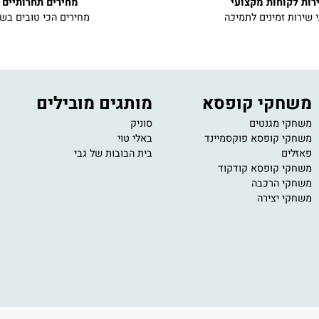
קוחות מקצועי
מחירים תחרותיים
ת זמינים לתמיכה
מחירים הכי טובים בשוק
חקי קופסא
מותגים מובילים
י
י מגנטים
סוניק
11
י קופסא פוקסמיינד
באלי טוי
om
ים
בית הבובות של גבי
ב
ע
י קופסא קודקוד
י הרכבה
י יצירה