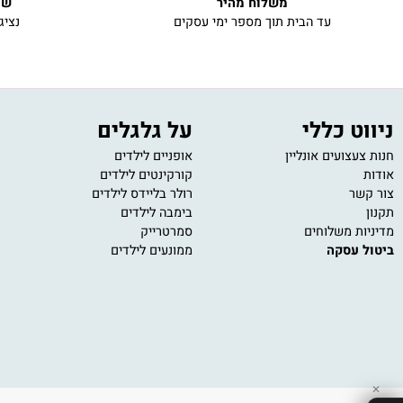
משלוח מהיר
שירות ל
עד הבית תוך מספר ימי עסקים
נציגי שירו
 כללי
על גלגלים
מש
ועים אונליין
אופניים לילדים
משחק
קורקינטים לילדים
משחק
רולר בליידס לילדים
פאזל
בימבה לילדים
משחק
 משלוחים
סמרטרייק
משחק
עסקה
ממונעים לילדים
משחק