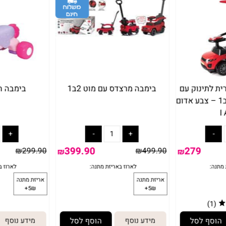
ינוק עם
בימבה מרצדס עם מוט 2ב1
בימבה חד ק
ט דחיפה 3 ב1 – צבע אדום
399.90
279
₪
299.90
₪
499.90
₪
₪