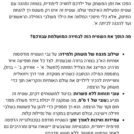
הפכו את זמן המשחק של ילדכם לחוויה לימודית, בטוחה ומהנה עם
שטיח הפעילות האיכותי שלנו. שטיח זה אינו רק משטח רך להנחת
התינוק, אלא כלי חינוכי המלווה את הילד משלבי הזחילה הראשונים
ועד להכנה לכיתה א'.
מה הופך את השטיח הזה לבחירה המושלמת עבורכם?
שילוב מנצח של משחק ולמידה:
על גבי השטיח מודפסות
אותיות הא"ב בצורה ברורה וצבעונית. לצד כל אות מופיעה איור
מרהיב המייצג את הצליל הפותח (למשל: א' – אווירון, ב' – ברוז),
בתוספת המילה הכתובה כשהיא מנוקדת. זוהי דרך ויזואלית
וחווייתית להכיר לילדים את עולם האותיות והקריאה תוך כדי
משחק על הרצפה.
עובי ונוחות ללא פשרות:
בניגוד למשטחים דקים, שטיח זה
מגיע ב
עובי של 1 ס"מ
, מה שמקנה לו יכולת בידוד מעולה מפני
חום וקור של הרצפה. הוא רך מספיק כדי להגן על פעוטות בשלבי
זחילה וישיבה, ובולם זעזועים במקרה של נפילות קלות.
עמידות ואיכות לאורך זמן:
השטיח מודפס בטכנולוגיית הדפסה
פנימית ייחודית, המבטיחה שהצבעים יישארו עזים ומרהיבים גם
לאחר שימוש ממושך, ללא חשש מדהייה.