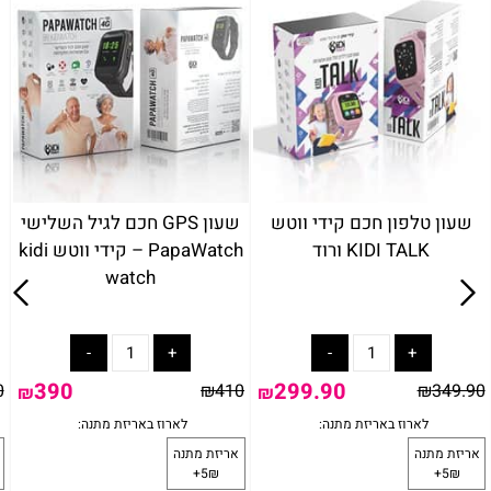
שעון טלפון חכם קידי ווטש
שעון GPS חכם לגיל השלישי
KIDI TALK ורוד
PapaWatch – קידי ווטש kidi
watch
390
299.90
0
₪
410
₪
349.90
₪
₪