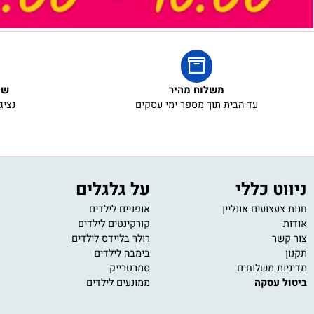
ארי
משלוח מהיר
שירות ל
עד הבית תוך מספר ימי עסקים
נציגי שירו
 כללי
על גלגלים
מש
ועים אונליין
אופניים לילדים
משחק
קורקינטים לילדים
משחק
רולר בליידס לילדים
פאזל