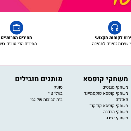
לארוז באריזת מתנה:
זת מתנה
5₪+
קוחות מקצועי
מחירים תחרותיים
ת זמינים לתמיכה
מחירים הכי טובים בשוק
חקי קופסא
מותגים מובילים
י
י מגנטים
סוניק
11
י קופסא פוקסמיינד
באלי טוי
om
ים
בית הבובות של גבי
ב
ע